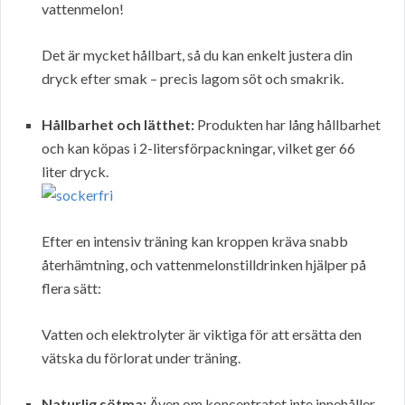
vattenmelon!
Det är mycket hållbart, så du kan enkelt justera din
dryck efter smak – precis lagom söt och smakrik.
Hållbarhet och lätthet:
Produkten har lång hållbarhet
och kan köpas i 2-litersförpackningar, vilket ger 66
liter dryck.
Efter en intensiv träning kan kroppen kräva snabb
återhämtning, och vattenmelonstilldrinken hjälper på
flera sätt:
Vatten och elektrolyter är viktiga för att ersätta den
vätska du förlorat under träning.
Naturlig sötma:
Även om koncentratet inte innehåller