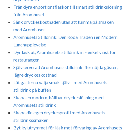
Från dyra enportionsflaskor till smart stilldrinkslösning
från Aromhuset
Sänk dryckeskostnaden utan att tumma på smaken
med Aromhuset
Aromhusets Stilldrink: Den Röda Tråden i en Modern
Lunchupplevelse
Dyr läsk ut, Aromhusets stilldrink in – enkel vinst för
restaurangen
Självserverad Aromhuset-stilldrink: fler nöjda gäster,
lägre dryckeskostnad
Låt gästerna välja smak själv – med Aromhusets
stilldrink på buffén
Skapa en modern, hållbar dryckeslösning med
Aromhusets stilldrink
Skapa din egen dryckesprofil med Aromhusets
stilldrinkssmaker
Byt kylutrymmet för läsk mot förvaring av Aromhusets