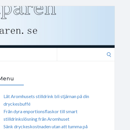
Search
for:
Menu
Låt Aromhusets stilldrink bli stjärnan på din
dryckesbuffé
Från dyra enportionsflaskor till smart
stilldrinkslösning från Aromhuset
Sänk dryckeskostnaden utan att tumma på