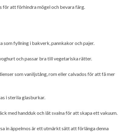
s för att förhindra mögel och bevara färg.
 som fyllning i bakverk, pannkakor och pajer.
oghurt och passar bra till vegetariska rätter.
ser som vaniljstång, rom eller calvados för att få mer
s i sterila glasburkar.
täck med handduk och låt svalna för att skapa ett vakuum.
ysa in äppelmos är ett utmärkt sätt att förlänga denna