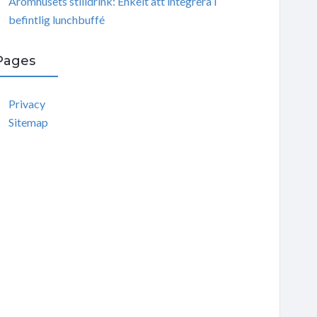
Aromhusets stilldrink: Enkelt att integrera i
befintlig lunchbuffé
Pages
Privacy
Sitemap