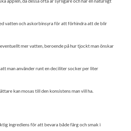
ka äpplen, då dessa ofta är syrligare och har en naturligt
ed vatten och askorbinsyra för att förhindra att de blir
eventuellt mer vatten, beroende på hur tjockt man önskar
tt man använder runt en deciliter socker per liter
lättare kan mosas till den konsistens man vill ha.
ktig ingrediens för att bevara både färg och smak i