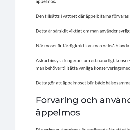
äppelmos.
Den tillsätts i vattnet där äppelbitarna förvaras
Detta är särskilt viktigt om man använder syrliga
När moset är färdigkokt kan man också blanda i
Askorbinsyra fungerar som ett naturligt konserv
man behöver tillsätta vanliga konserveringsmed
Detta gör att äppelmoset blir både hälsosamm
Förvaring och använ
äppelmos
Förvaring av äppelmos är avgörande för att säker