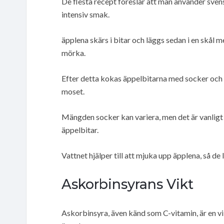
De flesta recept föreslår att man använder svens
intensiv smak.
äpplena skärs i bitar och läggs sedan i en skål m
mörka.
Efter detta kokas äppelbitarna med socker och 
moset.
Mängden socker kan variera, men det är vanligt a
äppelbitar.
Vattnet hjälper till att mjuka upp äpplena, så de 
Askorbinsyrans Vikt
Askorbinsyra, även känd som C-vitamin, är en vi