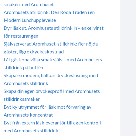
smaken med Aromhuset
Aromhusets Stilldrink: Den Röda Tråden i en
Modern Lunchupplevelse
Dyr läsk ut, Aromhusets stilldrink in – enkel vinst
för restaurangen
Självserverad Aromhuset-stilldrink: fler nöjda
gäster, lägre dryckeskostnad
Låt gästerna välja smak själv – med Aromhusets
stilldrink på buffén
Skapa en modern, hållbar dryckeslösning med
Aromhusets stilldrink
Skapa din egen dryckesprofil med Aromhusets
stilldrinkssmaker
Byt kylutrymmet för läsk mot förvaring av
Aromhusets koncentrat
Byt från extern läskleverantör till egen kontroll
med Aromhusets stilldrink