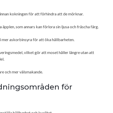
 innan kokningen för att förhindra att de mörknar.
 äpplen, som annars kan förlora sin ljusa och fräscha färg.
 mer askorbinsyra för att öka hållbarheten.
eringsmedel, vilket gör att moset håller längre utan att
el.
are och mer välsmakande.
dningsområden för
ställa hållbarhet och kvalitet.