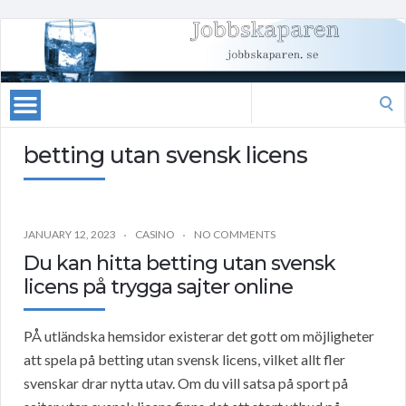
Search
for:
betting utan svensk licens
JANUARY 12, 2023
CASINO
NO COMMENTS
Du kan hitta betting utan svensk
licens på trygga sajter online
PÅ utländska hemsidor existerar det gott om möjligheter
att spela på betting utan svensk licens, vilket allt fler
svenskar drar nytta utav. Om du vill satsa på sport på