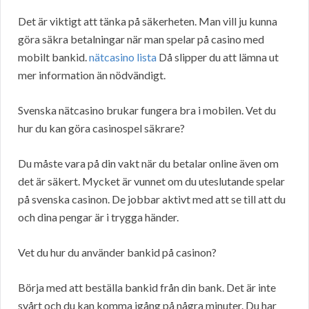
Det är viktigt att tänka på säkerheten. Man vill ju kunna
göra säkra betalningar när man spelar på casino med
mobilt bankid.
nätcasino lista
Då slipper du att lämna ut
mer information än nödvändigt.
Svenska nätcasino brukar fungera bra i mobilen. Vet du
hur du kan göra casinospel säkrare?
Du måste vara på din vakt när du betalar online även om
det är säkert. Mycket är vunnet om du uteslutande spelar
på svenska casinon. De jobbar aktivt med att se till att du
och dina pengar är i trygga händer.
Vet du hur du använder bankid på casinon?
Börja med att beställa bankid från din bank. Det är inte
svårt och du kan komma igång på några minuter. Du har