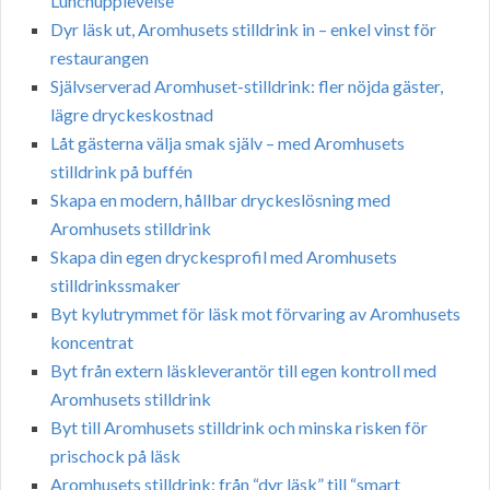
Lunchupplevelse
Dyr läsk ut, Aromhusets stilldrink in – enkel vinst för
restaurangen
Självserverad Aromhuset-stilldrink: fler nöjda gäster,
lägre dryckeskostnad
Låt gästerna välja smak själv – med Aromhusets
stilldrink på buffén
Skapa en modern, hållbar dryckeslösning med
Aromhusets stilldrink
Skapa din egen dryckesprofil med Aromhusets
stilldrinkssmaker
Byt kylutrymmet för läsk mot förvaring av Aromhusets
koncentrat
Byt från extern läskleverantör till egen kontroll med
Aromhusets stilldrink
Byt till Aromhusets stilldrink och minska risken för
prischock på läsk
Aromhusets stilldrink: från “dyr läsk” till “smart