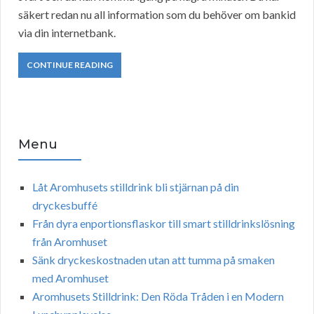
säkert redan nu all information som du behöver om bankid
via din internetbank.
CONTINUE READING
Menu
Låt Aromhusets stilldrink bli stjärnan på din
dryckesbuffé
Från dyra enportionsflaskor till smart stilldrinkslösning
från Aromhuset
Sänk dryckeskostnaden utan att tumma på smaken
med Aromhuset
Aromhusets Stilldrink: Den Röda Tråden i en Modern