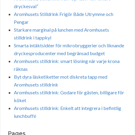
dryckesval”
Aromhusets Stilldrink Frigör Både Utrymme och
Pengar
Starkare marginal på lunchen med Aromhusets
stilldrink i tappkyl
Smarta intäktsidéer för mikrobryggerier och liknande
dryckesproducenter med begränsad budget
Aromhusets stilldrink: smart lösning när varje krona
räknas
Byt dyra läsketiketter mot diskreta tapp med
Aromhusets stilldrink
Aromhusets stilldrink: Godare för gästen, billigare för
köket
Aromhusets stilldrink: Enkelt att integrera i befintlig
lunchbuffé
Pages