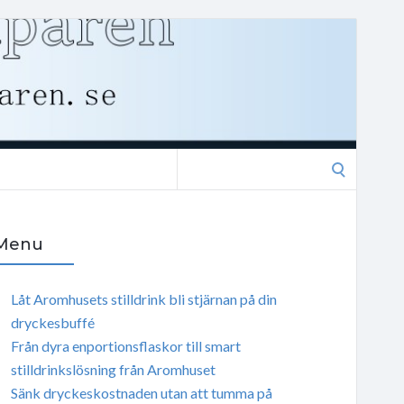
Search
for:
Menu
Låt Aromhusets stilldrink bli stjärnan på din
dryckesbuffé
Från dyra enportionsflaskor till smart
stilldrinkslösning från Aromhuset
Sänk dryckeskostnaden utan att tumma på