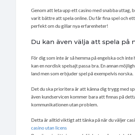
Genom att leta upp ett casino med snabba uttag, br
varit bättre att spela online. Du får fina spel och 
perfekt om du gillar nya erfarenheter!
Du kan även välja att spela på 
För dig som inte är så hemma på engelska och inte h
kan en nordisk spelsajt passa bra. En annan möjlighe
land men som erbjuder spel på exempelvis norska.
Det du ska prioritera är att känna dig trygg med sp
även kundservicen kommer bara att finnas på detta s
kommunikationen utan problem.
Detta är alltid viktigt att tänka på när du väljer cas
casino utan licens