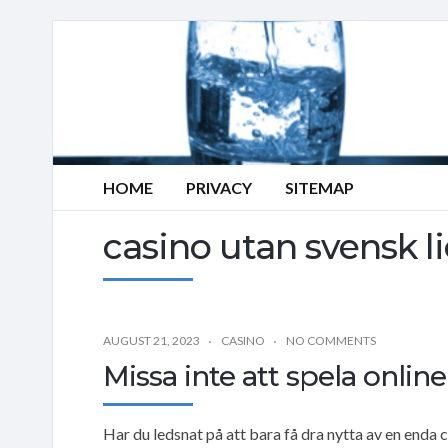
HOME
PRIVACY
SITEMAP
casino utan svensk l
AUGUST 21, 2023
CASINO
NO COMMENTS
Missa inte att spela onlin
Har du ledsnat på att bara få dra nytta av en enda 