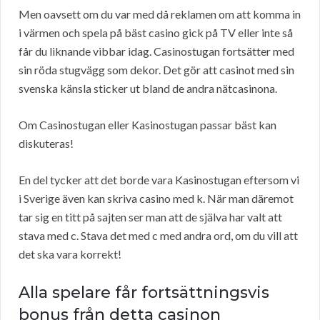
Men oavsett om du var med då reklamen om att komma in
i värmen och spela på bäst casino gick på TV eller inte så
får du liknande vibbar idag. Casinostugan fortsätter med
sin röda stugvägg som dekor. Det gör att casinot med sin
svenska känsla sticker ut bland de andra nätcasinona.
Om Casinostugan eller Kasinostugan passar bäst kan
diskuteras!
En del tycker att det borde vara Kasinostugan eftersom vi
i Sverige även kan skriva casino med k. När man däremot
tar sig en titt på sajten ser man att de själva har valt att
stava med c. Stava det med c med andra ord, om du vill att
det ska vara korrekt!
Alla spelare får fortsättningsvis
bonus från detta casinon