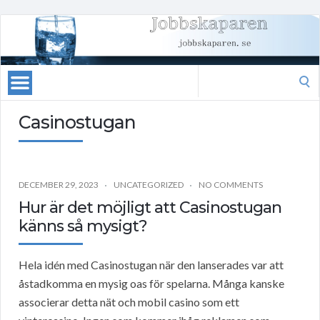
Search
for:
Casinostugan
DECEMBER 29, 2023
UNCATEGORIZED
NO COMMENTS
Hur är det möjligt att Casinostugan
känns så mysigt?
Hela idén med Casinostugan när den lanserades var att
åstadkomma en mysig oas för spelarna. Många kanske
associerar detta nät och mobil casino som ett