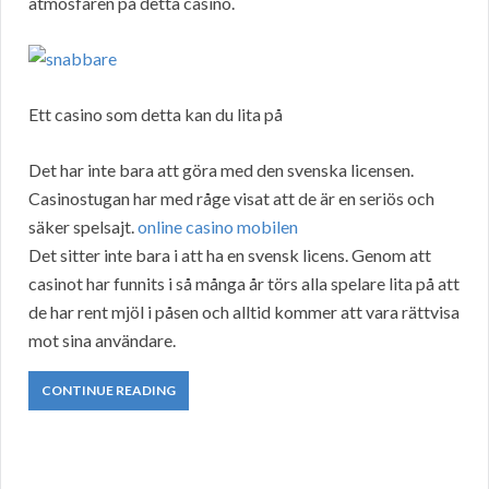
atmosfären på detta casino.
Ett casino som detta kan du lita på
Det har inte bara att göra med den svenska licensen.
Casinostugan har med råge visat att de är en seriös och
säker spelsajt.
online casino mobilen
Det sitter inte bara i att ha en svensk licens. Genom att
casinot har funnits i så många år törs alla spelare lita på att
de har rent mjöl i påsen och alltid kommer att vara rättvisa
mot sina användare.
CONTINUE READING