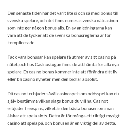
Den senaste tiden har det varit lite si och så med bonus till
svenska spelare, och det finns numera svenska nätcasinon
som inte ger någon bonus alls. En av anledningarna kan
vara att de tycker att de svenska bonusreglerna är för
komplicerade.
Tack vara bonusar kan spelare få ut mer av sitt casino på
nätet, och hos Casinostugan finns de att hämta för alla nya
spelare. En casino bonus kommer inte att förändra ditt liv
eller bli casino nyheter, men den bidrar absolut.
Då casinot erbjuder såväl casinospel som oddsspel kan du
själv bestämma vilken slags bonus du vill ha. Casinot
erbjuder freespins, vilket är den bästa bonusen om man
älskar att spela slots. Detta är för många ett riktigt mysigt
casino att spela på, och bonusen är en viktig del av detta.