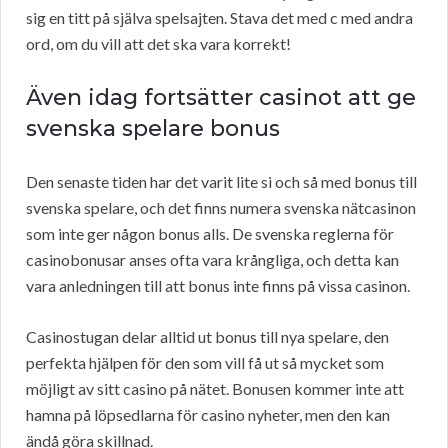
sig en titt på själva spelsajten. Stava det med c med andra
ord, om du vill att det ska vara korrekt!
Även idag fortsätter casinot att ge
svenska spelare bonus
Den senaste tiden har det varit lite si och så med bonus till
svenska spelare, och det finns numera svenska nätcasinon
som inte ger någon bonus alls. De svenska reglerna för
casinobonusar anses ofta vara krångliga, och detta kan
vara anledningen till att bonus inte finns på vissa casinon.
Casinostugan delar alltid ut bonus till nya spelare, den
perfekta hjälpen för den som vill få ut så mycket som
möjligt av sitt casino på nätet. Bonusen kommer inte att
hamna på löpsedlarna för casino nyheter, men den kan
ändå göra skillnad.