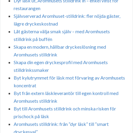
Dyr läsk ut, Aromhusets stilldrink in – enkel vinst för
restaurangen
Självserverad Aromhuset-stilldrink: fler nöjda gäster,
lägre dryckeskostnad
Låt gästerna välja smak själv – med Aromhusets
stilldrink på buffén
Skapa en modern, hållbar dryckeslösning med
Aromhusets stilldrink
Skapa din egen dryckesprofil med Aromhusets
stilldrinkssmaker
Byt kylutrymmet för läsk mot förvaring av Aromhusets
koncentrat
Byt från extern läskleverantör till egen kontroll med
Aromhusets stilldrink
Byt till Aromhusets stilldrink och minska risken för
prischock på läsk
Aromhusets stilldrink: från “dyr läsk” till “smart
dryckesval”