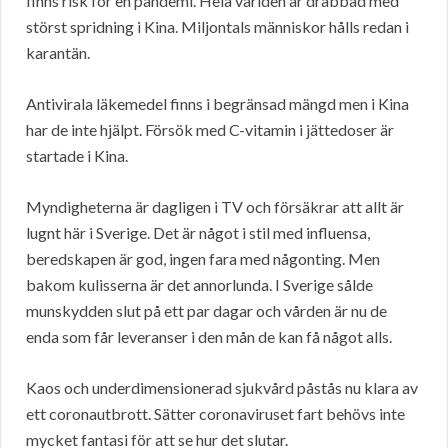
finns risk för en pandemi. Hela världen är drabbad med
störst spridning i Kina. Miljontals människor hålls redan i
karantän.
Antivirala läkemedel finns i begränsad mängd men i Kina
har de inte hjälpt. Försök med C-vitamin i jättedoser är
startade i Kina.
Myndigheterna är dagligen i TV och försäkrar att allt är
lugnt här i Sverige. Det är något i stil med influensa,
beredskapen är god, ingen fara med någonting. Men
bakom kulisserna är det annorlunda. I Sverige sålde
munskydden slut på ett par dagar och vården är nu de
enda som får leveranser i den mån de kan få något alls.
Kaos och underdimensionerad sjukvård påstås nu klara av
ett coronautbrott. Sätter coronaviruset fart behövs inte
mycket fantasi för att se hur det slutar.