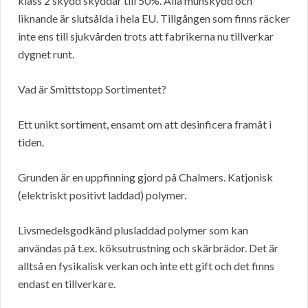
klass 2 skydd skyddar till 50%. Alla munskydd och
liknande är slutsålda i hela EU. Tillgången som finns räcker
inte ens till sjukvården trots att fabrikerna nu tillverkar
dygnet runt.
Vad är Smittstopp Sortimentet?
Ett unikt sortiment, ensamt om att desinficera framåt i
tiden.
Grunden är en uppfinning gjord på Chalmers. Katjonisk
(elektriskt positivt laddad) polymer.
Livsmedelsgodkänd plusladdad polymer som kan
användas på t.ex. köksutrustning och skärbrädor. Det är
alltså en fysikalisk verkan och inte ett gift och det finns
endast en tillverkare.