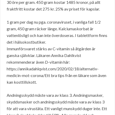
30 öre per gram. 450 gram kostar 1485 kronor, på allt
fraktfritt kostar det 275 kr. 25% av priset för kapslar.
1 gram per dag nu pga. coronaviruset, i vanliga fall 1/2
gram, 450 gram räcker länge. Kalciumaskorbat är
vattenlösligt och kan inte överdoseras. I tablettform finns
det i hälsokostbutiker.
Immunförsvaret stärks av C-vitamin så åtgärden är
ganska självklar. Läkaren Annika Dahlkvist
rekommenderar även D-vitamin här:
https://annikadahlqvist.com/2020/02/18/alternativ-
medicin-mot-corona/Ett bra tips från en läkare som även
kan kosttillskott.
Andningsskydd måste vara av klass 3. Andningsmasker,
skyddsmasker och andningsskydd måste vara av klass 3
för att vara virustäta. Ett vanligt munskydd duger inte. Ett