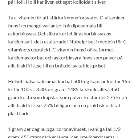
på Holli.Holli har även ett eget kolloidalt silver.
Ta c-vitamin för att stärka immunförsvaret. C-vitaminer
finns i en mängd varianter, från liposomala till
askorbinsyra. Det säkra kortet är askorbinsyrans
kalciumsalt, det resulterade i Nobelpriset i medicin för C-
vitaminets upptäckt. C-vitamin finns i olika former,
kalciumaskorbat och askorbinsyra finns som pulver på
allt-fraktfritt.se till en bråkdel av tablettpriset.
Helhetshälsa kalciumaskorbat 500 mg kapslar kostar 165
kr för 100 st. 3:30 per gram. 1485 kr skulle alltså 450
gram kosta som kapslar, som pulver kostar det 275 kr på
allt-fraktfritt.se. 75% billigare och en praktisk och tät
plastburk.
1 gram per dag nu pga. coronaviruset, i vanliga fall 1/2
gram, 450 gram räcker länge. Kan inte överdoseras. I