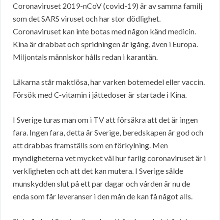
Coronaviruset 2019-nCoV (covid-19) är av samma familj
som det SARS viruset och har stor dödlighet.
Coronaviruset kan inte botas med någon känd medicin.
Kina är drabbat och spridningen är igång, även i Europa.
Miljontals människor hålls redan i karantän.
Läkarna står maktlösa, har varken botemedel eller vaccin.
Försök med C-vitamin i jättedoser är startade i Kina.
I Sverige turas man om i TV att försäkra att det är ingen
fara. Ingen fara, detta är Sverige, beredskapen är god och
att drabbas framställs som en förkylning. Men
myndigheterna vet mycket väl hur farlig coronaviruset är i
verkligheten och att det kan mutera. I Sverige sålde
munskydden slut på ett par dagar och vården är nu de
enda som får leveranser i den mån de kan få något alls.