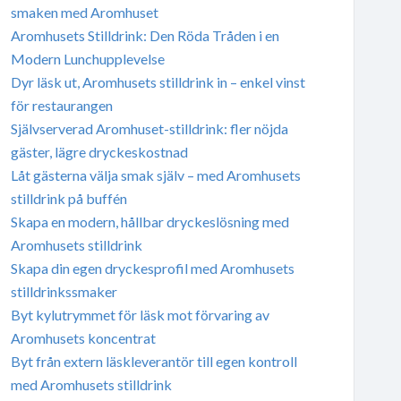
smaken med Aromhuset
Aromhusets Stilldrink: Den Röda Tråden i en
Modern Lunchupplevelse
Dyr läsk ut, Aromhusets stilldrink in – enkel vinst
för restaurangen
Självserverad Aromhuset-stilldrink: fler nöjda
gäster, lägre dryckeskostnad
Låt gästerna välja smak själv – med Aromhusets
stilldrink på buffén
Skapa en modern, hållbar dryckeslösning med
Aromhusets stilldrink
Skapa din egen dryckesprofil med Aromhusets
stilldrinkssmaker
Byt kylutrymmet för läsk mot förvaring av
Aromhusets koncentrat
Byt från extern läskleverantör till egen kontroll
med Aromhusets stilldrink