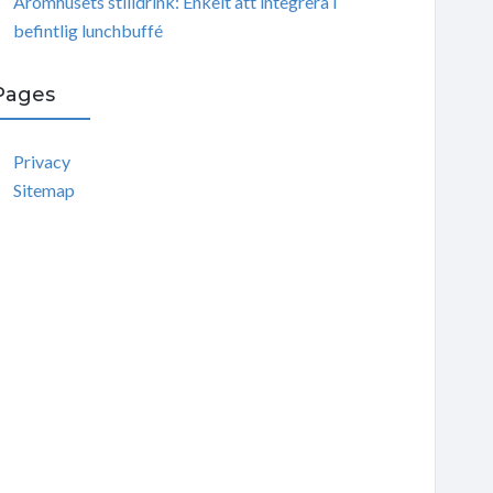
Aromhusets stilldrink: Enkelt att integrera i
befintlig lunchbuffé
Pages
Privacy
Sitemap