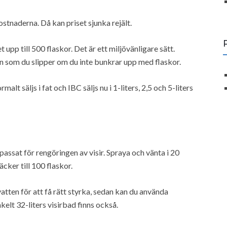
tnaderna. Då kan priset sjunka rejält.
upp till 500 flaskor. Det är ett miljövänligare sätt.
n som du slipper om du inte bunkrar upp med flaskor.
t säljs i fat och IBC säljs nu i 1-liters, 2,5 och 5-liters
passat för rengöringen av visir. Spraya och vänta i 20
cker till 100 flaskor.
tten för att få rätt styrka, sedan kan du använda
kelt 32-liters visirbad finns också.