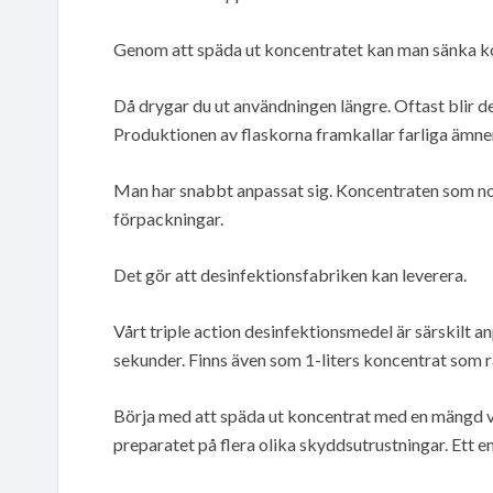
Genom att späda ut koncentratet kan man sänka kos
Då drygar du ut användningen längre. Oftast blir det 
Produktionen av flaskorna framkallar farliga ämne
Man har snabbt anpassat sig. Koncentraten som normal
förpackningar.
Det gör att desinfektionsfabriken kan leverera.
Vårt triple action desinfektionsmedel är särskilt an
sekunder. Finns även som 1-liters koncentrat som rä
Börja med att späda ut koncentrat med en mängd va
preparatet på flera olika skyddsutrustningar. Ett en