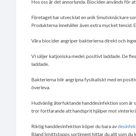
Hos oss är det annorlunda. Biociden används för att
Företaget har utvecklat en unik Smutsknäckare som
Produkterna innehåller även extra mycket tensid. Et
Våra biocider angriper bakterierna direkt och ingen
Vi säljer katjoniska medel. positivt laddade. De fles
laddade.
Bakterierna blir angripna fysikaliskt med en positiv
överleva.
Hudvänlig återfuktande handdesinfektion som är 
tror fortfarande att handsprit hjälper mot vinterkr
Riktig handdesinfektion köper du bara av
desinfek
Bland Smittstopps sortiment hittar du allt som du 