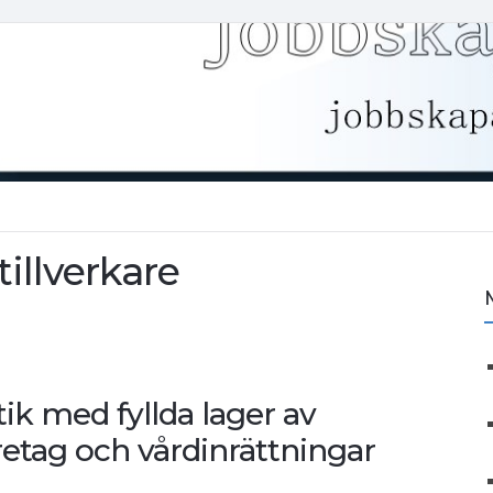
illverkare
ik med fyllda lager av
retag och vårdinrättningar