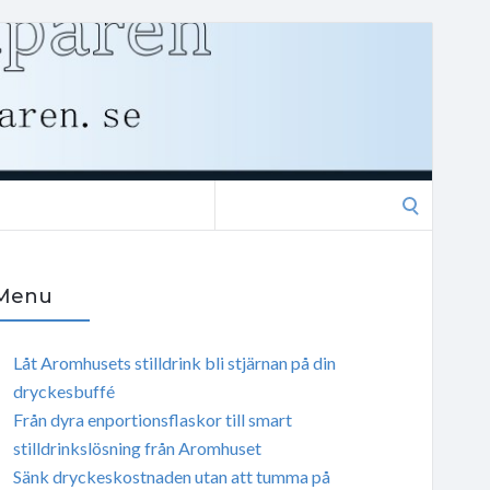
Search
for:
Menu
Låt Aromhusets stilldrink bli stjärnan på din
dryckesbuffé
Från dyra enportionsflaskor till smart
stilldrinkslösning från Aromhuset
Sänk dryckeskostnaden utan att tumma på