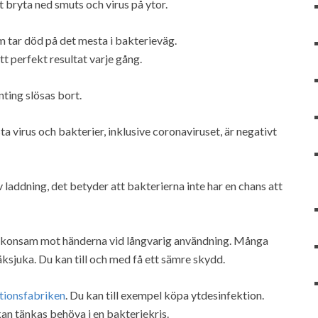
 bryta ned smuts och virus på ytor.
 tar död på det mesta i bakterieväg.
t perfekt resultat varje gång.
ting slösas bort.
ta virus och bakterier, inklusive coronaviruset, är negativt
 laddning, det betyder att bakterierna inte har en chans att
skonsam mot händerna vid långvarig användning. Många
äksjuka. Du kan till och med få ett sämre skydd.
tionsfabriken
. Du kan till exempel köpa ytdesinfektion.
kan tänkas behöva i en bakteriekris.