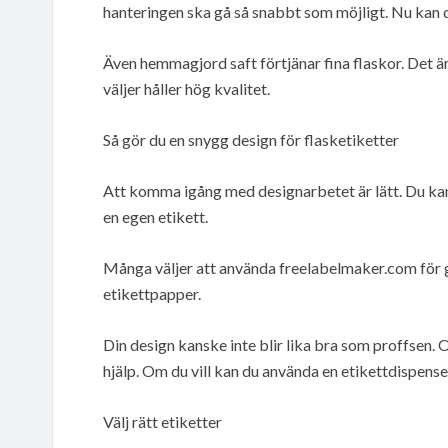
hanteringen ska gå så snabbt som möjligt. Nu kan 
Även hemmagjord saft förtjänar fina flaskor. Det är 
väljer håller hög kvalitet.
Så gör du en snygg design för flasketiketter
Att komma igång med designarbetet är lätt. Du kan g
en egen etikett.
Många väljer att använda freelabelmaker.com för g
etikettpapper.
Din design kanske inte blir lika bra som proffsen. O
hjälp. Om du vill kan du använda en etikettdispense
Välj rätt etiketter