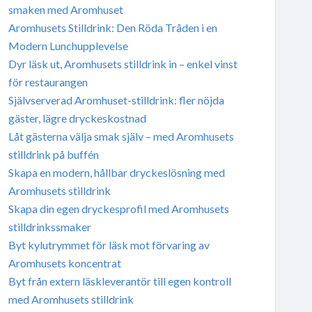
smaken med Aromhuset
Aromhusets Stilldrink: Den Röda Tråden i en
Modern Lunchupplevelse
Dyr läsk ut, Aromhusets stilldrink in – enkel vinst
för restaurangen
Självserverad Aromhuset-stilldrink: fler nöjda
gäster, lägre dryckeskostnad
Låt gästerna välja smak själv – med Aromhusets
stilldrink på buffén
Skapa en modern, hållbar dryckeslösning med
Aromhusets stilldrink
Skapa din egen dryckesprofil med Aromhusets
stilldrinkssmaker
Byt kylutrymmet för läsk mot förvaring av
Aromhusets koncentrat
Byt från extern läskleverantör till egen kontroll
med Aromhusets stilldrink