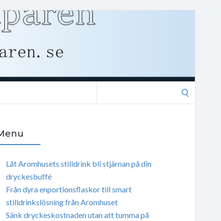
Search
for:
Menu
Låt Aromhusets stilldrink bli stjärnan på din
dryckesbuffé
Från dyra enportionsflaskor till smart
stilldrinkslösning från Aromhuset
Sänk dryckeskostnaden utan att tumma på