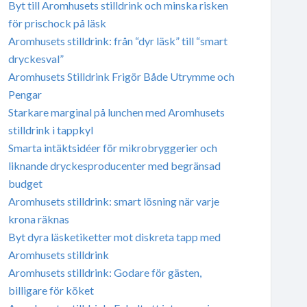
Byt till Aromhusets stilldrink och minska risken
för prischock på läsk
Aromhusets stilldrink: från “dyr läsk” till “smart
dryckesval”
Aromhusets Stilldrink Frigör Både Utrymme och
Pengar
Starkare marginal på lunchen med Aromhusets
stilldrink i tappkyl
Smarta intäktsidéer för mikrobryggerier och
liknande dryckesproducenter med begränsad
budget
Aromhusets stilldrink: smart lösning när varje
krona räknas
Byt dyra läsketiketter mot diskreta tapp med
Aromhusets stilldrink
Aromhusets stilldrink: Godare för gästen,
billigare för köket