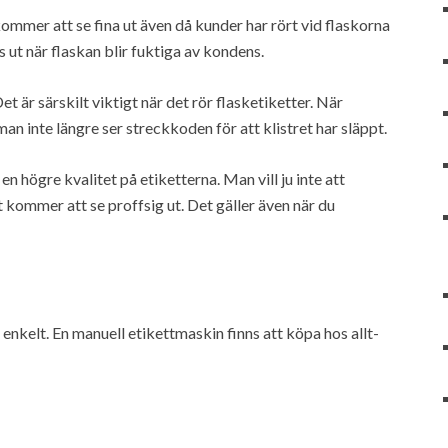
kommer att se fina ut även då kunder har rört vid flaskorna
as ut när flaskan blir fuktiga av kondens.
Det är särskilt viktigt när det rör flasketiketter. När
an inte längre ser streckkoden för att klistret har släppt.
en högre kvalitet på etiketterna. Man vill ju inte att
t kommer att se proffsig ut. Det gäller även när du
enkelt. En manuell etikettmaskin finns att köpa hos allt-