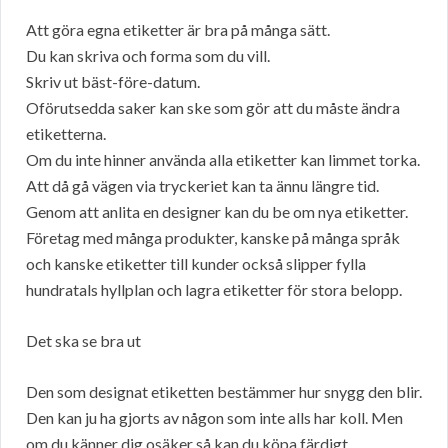
Att göra egna etiketter är bra på många sätt.
Du kan skriva och forma som du vill.
Skriv ut bäst-före-datum.
Oförutsedda saker kan ske som gör att du måste ändra
etiketterna.
Om du inte hinner använda alla etiketter kan limmet torka.
Att då gå vägen via tryckeriet kan ta ännu längre tid.
Genom att anlita en designer kan du be om nya etiketter.
Företag med många produkter, kanske på många språk
och kanske etiketter till kunder också slipper fylla
hundratals hyllplan och lagra etiketter för stora belopp.
Det ska se bra ut
Den som designat etiketten bestämmer hur snygg den blir.
Den kan ju ha gjorts av någon som inte alls har koll. Men
om du känner dig osäker så kan du köpa färdigt