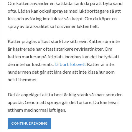
Om katten använder en kattlåda, tänk då på att byta sand
ofta. Lådan kan också sprayas med luktborttagare så att
kiss och avföring inte luktar så skarpt. Om du köper en
spray av bra kvalitet så försvinner lukten helt.
Katter präglas oftast starkt av sitt revir. Katter som inte
är kastrerade har oftast starkare revirinstinkter. Om
katten markerar på fel plats inomhus kan det betyda att
den inte har kastrerats.
få bort fotsvett
Katter är inte
hundar men det går att lära dem att inte kissa hur som
helst i hemmet.
Det är angeläget att ta bort äcklig stank så snart som den
uppstår. Genom att spraya går det fortare. Du kan leva i
ett hem med normal luft igen.
CONTINUE READING