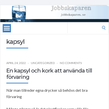
Search
for:
kapsyl
APRIL 24, 2022
UNCATEGORIZED
NO COMMENTS
En kapsyl och kork att använda till
förvaring
När man tillreder egna drycker så behövs det bra
förvaring
Många gånger så är det plastflaskor som väljs för