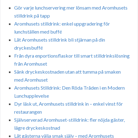
Gör varje lunchservering mer lönsam med Aromhusets
stilldrink på tapp
Aromhusets stilldrink: enkel uppgradering för
lunchställen med buffé
Låt Aromhusets stilldrink bli stjärnan på din
dryckesbuffé
Från dyra enportionsflaskor till smart stilldrinkslösning
från Aromhuset
Sänk dryckeskostnaden utan att tumma på smaken
med Aromhuset
Aromhusets Stilldrink: Den Röda Tråden i en Modern
Lunchupplevelse
Dyr läsk ut, Aromhusets stilldrink in – enkel vinst för
restaurangen
Självserverad Aromhuset-stilldrink: fler nöjda gäster,
lägre dryckeskostnad
Låt gästerna välja smak själv – med Aromhusets