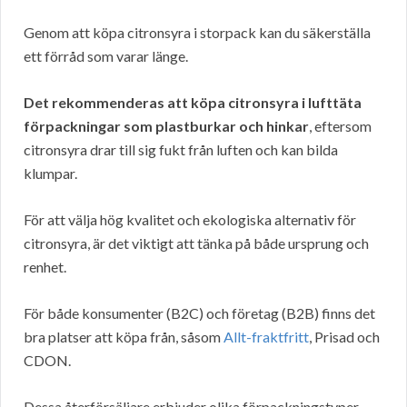
Genom att köpa citronsyra i storpack kan du säkerställa
ett förråd som varar länge.
Det rekommenderas att köpa citronsyra i lufttäta
förpackningar som plastburkar och hinkar
, eftersom
citronsyra drar till sig fukt från luften och kan bilda
klumpar.
För att välja hög kvalitet och ekologiska alternativ för
citronsyra, är det viktigt att tänka på både ursprung och
renhet.
För både konsumenter (B2C) och företag (B2B) finns det
bra platser att köpa från, såsom
Allt-fraktfritt
, Prisad och
CDON.
Dessa återförsäljare erbjuder olika förpackningstyper,