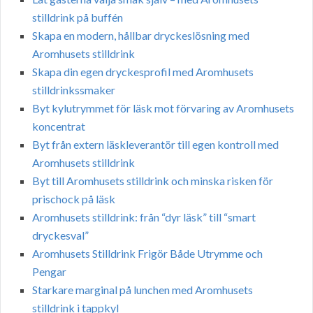
stilldrink på buffén
Skapa en modern, hållbar dryckeslösning med
Aromhusets stilldrink
Skapa din egen dryckesprofil med Aromhusets
stilldrinkssmaker
Byt kylutrymmet för läsk mot förvaring av Aromhusets
koncentrat
Byt från extern läskleverantör till egen kontroll med
Aromhusets stilldrink
Byt till Aromhusets stilldrink och minska risken för
prischock på läsk
Aromhusets stilldrink: från “dyr läsk” till “smart
dryckesval”
Aromhusets Stilldrink Frigör Både Utrymme och
Pengar
Starkare marginal på lunchen med Aromhusets
stilldrink i tappkyl