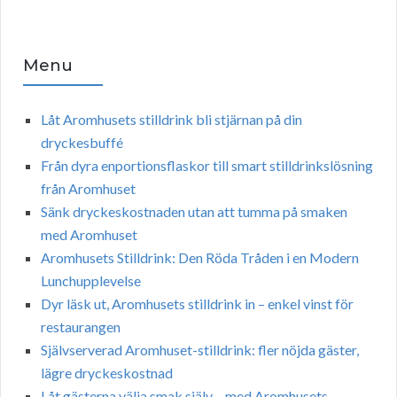
Menu
Låt Aromhusets stilldrink bli stjärnan på din
dryckesbuffé
Från dyra enportionsflaskor till smart stilldrinkslösning
från Aromhuset
Sänk dryckeskostnaden utan att tumma på smaken
med Aromhuset
Aromhusets Stilldrink: Den Röda Tråden i en Modern
Lunchupplevelse
Dyr läsk ut, Aromhusets stilldrink in – enkel vinst för
restaurangen
Självserverad Aromhuset-stilldrink: fler nöjda gäster,
lägre dryckeskostnad
Låt gästerna välja smak själv – med Aromhusets