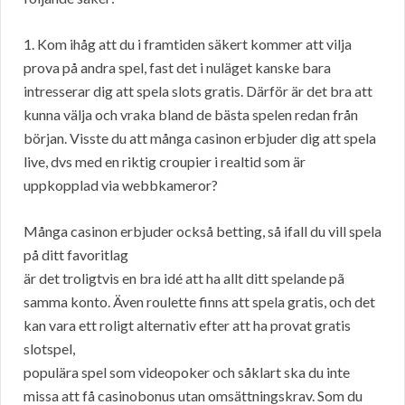
1. Kom ihåg att du i framtiden säkert kommer att vilja
prova på andra spel, fast det i nuläget kanske bara
intresserar dig att spela slots gratis. Därför är det bra att
kunna välja och vraka bland de bästa spelen redan från
början. Visste du att många casinon erbjuder dig att spela
live, dvs med en riktig croupier i realtid som är
uppkopplad via webbkameror?
Många casinon erbjuder också betting, så ifall du vill spela
på ditt favoritlag
är det troligtvis en bra idé att ha allt ditt spelande pã
samma konto. Även roulette finns att spela gratis, och det
kan vara ett roligt alternativ efter att ha provat gratis
slotspel,
populära spel som videopoker och såklart ska du inte
missa att få casinobonus utan omsättningskrav. Som du