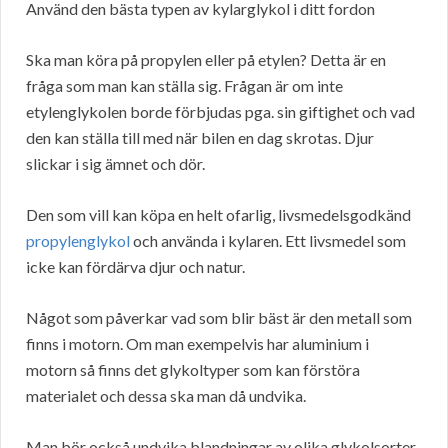
Använd den bästa typen av kylarglykol i ditt fordon
Ska man köra på propylen eller på etylen? Detta är en
fråga som man kan ställa sig. Frågan är om inte
etylenglykolen borde förbjudas pga. sin giftighet och vad
den kan ställa till med när bilen en dag skrotas. Djur
slickar i sig ämnet och dör.
Den som vill kan köpa en helt ofarlig, livsmedelsgodkänd
propylenglykol
och använda i kylaren. Ett livsmedel som
icke kan fördärva djur och natur.
Något som påverkar vad som blir bäst är den metall som
finns i motorn. Om man exempelvis har aluminium i
motorn så finns det glykoltyper som kan förstöra
materialet och dessa ska man då undvika.
Man bör också undvika blandningar av olika glykolsorter