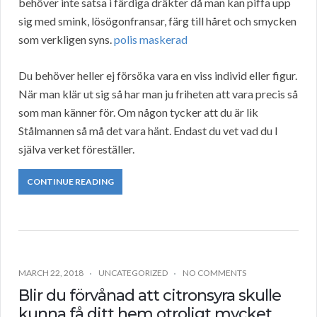
behöver inte satsa i färdiga dräkter då man kan piffa upp
sig med smink, lösögonfransar, färg till håret och smycken
som verkligen syns.
polis maskerad
Du behöver heller ej försöka vara en viss individ eller figur.
När man klär ut sig så har man ju friheten att vara precis så
som man känner för. Om någon tycker att du är lik
Stålmannen så må det vara hänt. Endast du vet vad du I
själva verket föreställer.
CONTINUE READING
MARCH 22, 2018
UNCATEGORIZED
NO COMMENTS
Blir du förvånad att citronsyra skulle
kunna få ditt hem otroligt mycket