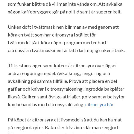
som funkar bättre då vill man inte vända om. Att avkalka
någon kaffebryggare går på nolltid samt är superenkelt.
Unken doft i tvättmaskinen blir man av med genom att
köra en tvätt som har citronsyra i stället för
tvättmedel.|Att köra något program med enbart
citronsyra i tvättmaskinen får lätt dän möjlig unken stank.
Till restauranger samt kafeer är citronsyra överlägset
andra rengöringsmedel. Avkalkning, rengöring och
avkalkning på samma tillfälle. Prova att placera en del
gafflar och knivar i citronsyralösning. Ingrodda bakplåtar
likaså. Gallren samt övriga attrialjer, golv samt arbetsytor
kan behandlas med citronsyralösning.
citronsyra hår
På köpet är citronsyra ett livsmedel så att du kan ha mat
på rengjorda ytor. Bakterier trivs inte där man rengjort