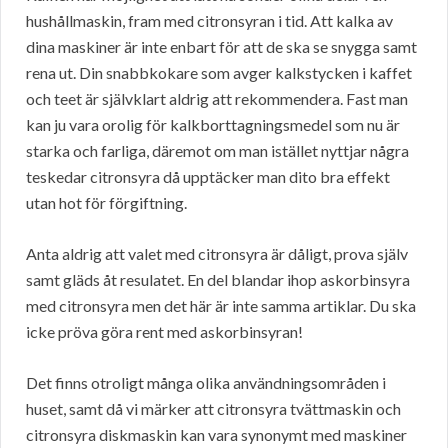
hushållmaskin, fram med citronsyran i tid. Att kalka av
dina maskiner är inte enbart för att de ska se snygga samt
rena ut. Din snabbkokare som avger kalkstycken i kaffet
och teet är självklart aldrig att rekommendera. Fast man
kan ju vara orolig för kalkborttagningsmedel som nu är
starka och farliga, däremot om man istället nyttjar några
teskedar citronsyra då upptäcker man dito bra effekt
utan hot för förgiftning.
Anta aldrig att valet med citronsyra är dåligt, prova själv
samt gläds åt resulatet. En del blandar ihop askorbinsyra
med citronsyra men det här är inte samma artiklar. Du ska
icke pröva göra rent med askorbinsyran!
Det finns otroligt många olika användningsområden i
huset, samt då vi märker att citronsyra tvättmaskin och
citronsyra diskmaskin kan vara synonymt med maskiner