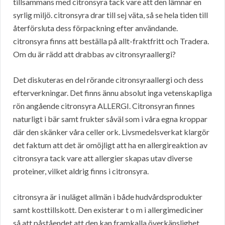
tillsammans med citronsyra tack vare att den lämnar en
syrlig miljö. citronsyra drar till sej väta, så se hela tiden till
återförsluta dess förpackning efter användande.
citronsyra finns att beställa på allt-fraktfritt och Tradera.
Om du är rädd att drabbas av citronsyraallergi?
Det diskuteras en del rörande citronsyraallergi och dess
efterverkningar. Det finns ännu absolut inga vetenskapliga
rön angående citronsyra ALLERGI. Citronsyran finnes
naturligt i bär samt frukter såväl som i våra egna kroppar
där den skänker våra celler ork. Livsmedelsverkat klargör
det faktum att det är omöjligt att ha en allergireaktion av
citronsyra tack vare att allergier skapas utav diverse
proteiner, vilket aldrig finns i citronsyra.
citronsyra är i nuläget allmän i både hudvårdsprodukter
samt kosttillskott. Den existerar t o m i allergimediciner
så att påståendet att den kan framkalla överkänslighet