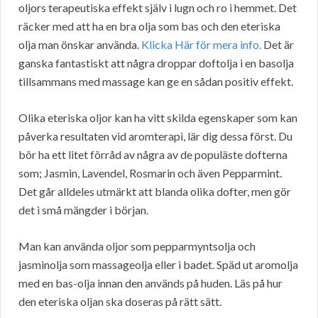
oljors terapeutiska effekt själv i lugn och ro i hemmet. Det
räcker med att ha en bra olja som bas och den eteriska
olja man önskar använda.
Klicka Här för mera info.
Det är
ganska fantastiskt att några droppar doftolja i en basolja
tillsammans med massage kan ge en sådan positiv effekt.
Olika eteriska oljor kan ha vitt skilda egenskaper som kan
påverka resultaten vid aromterapi, lär dig dessa först. Du
bör ha ett litet förråd av några av de populäste dofterna
som; Jasmin, Lavendel, Rosmarin och även Pepparmint.
Det går alldeles utmärkt att blanda olika dofter, men gör
det i små mängder i början.
Man kan använda oljor som pepparmyntsolja och
jasminolja som massageolja eller i badet. Späd ut aromolja
med en bas-olja innan den används på huden. Läs på hur
den eteriska oljan ska doseras på rätt sätt.