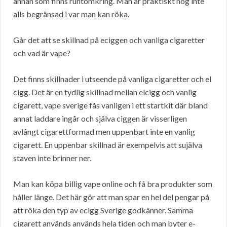
annan som finns runtomkring. Man är praktiskt nog inte
alls begränsad i var man kan röka.
Går det att se skillnad på eciggen och vanliga cigaretter
och vad är vape?
Det finns skillnader i utseende på vanliga cigaretter och el
cigg. Det är en tydlig skillnad mellan elcigg och vanlig
cigarett, vape sverige fås vanligen i ett startkit där bland
annat laddare ingår och själva ciggen är visserligen
avlångt cigarettformad men uppenbart inte en vanlig
cigarett. En uppenbar skillnad är exempelvis att sujälva
staven inte brinner ner.
Man kan köpa billig vape online och få bra produkter som
håller länge. Det här gör att man spar en hel del pengar på
att röka den typ av ecigg Sverige godkänner. Samma
cigarett används används hela tiden och man byter e-