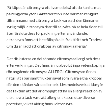
På köpet är citronsyra ett livsmedel så att du kan ha mat
på rengjorda ytor. Bakterier trivs inte där man rengjort
tillsammans med citronsyra tack vare att den lämnar en
syrlig miljö. citronsyra drar till sej väta, så se hela tiden till
återförsluta dess förpackning efter användande.
citronsyra finns att beställa på allt-fraktfritt och Tradera.
Om du är rädd att drabbas av citronsyraallergi?
Det diskuteras en del rörande citronsyraallergi och dess
efterverkningar. Det finns ännu absolut inga vetenskapliga
rön angående citronsyra ALLERGI. Citronsyran finnes
naturligt i bär samt frukter såväl som i våra egna kroppar
där den skänker våra celler ork. Livsmedelsverkat klargör
det faktum att det är omöjligt att ha en allergireaktion av
citronsyra tack vare att allergier skapas utav diverse
proteiner, vilket aldrig finns i citronsyra.