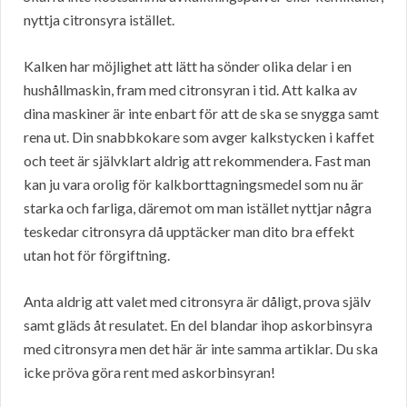
nyttja citronsyra istället.
Kalken har möjlighet att lätt ha sönder olika delar i en
hushållmaskin, fram med citronsyran i tid. Att kalka av
dina maskiner är inte enbart för att de ska se snygga samt
rena ut. Din snabbkokare som avger kalkstycken i kaffet
och teet är självklart aldrig att rekommendera. Fast man
kan ju vara orolig för kalkborttagningsmedel som nu är
starka och farliga, däremot om man istället nyttjar några
teskedar citronsyra då upptäcker man dito bra effekt
utan hot för förgiftning.
Anta aldrig att valet med citronsyra är dåligt, prova själv
samt gläds åt resulatet. En del blandar ihop askorbinsyra
med citronsyra men det här är inte samma artiklar. Du ska
icke pröva göra rent med askorbinsyran!