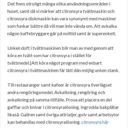
Det finns otroligt många olika användningsområden i
huset, samt då vi märker att citronsyra tvättmaskin och
citronsyra diskmaskin kan vara synonymt med maskiner
som funkar bättre då vill man inte vända om. Att avkalka
någon kaffebryggare går på nolltid samt är superenkelt.
Unken doft i tvättmaskinen blir man av med genom att
köra en tvätt som har citronsyra i stället för
tvättmedel.|Att köra något program med enbart
citronsyra i tvättmaskinen får lätt dän möjlig unken stank.
Till restauranger samt kafeer är citronsyra överlägset
andra rengöringsmedel. Avkalkning, rengöring och
avkalkning på samma tillfälle. Prova att placera en del
gafflar och knivar i citronsyralösning. Ingrodda bakplåtar
likaså. Gallren samt övriga attrialjer, golv samt arbetsytor
kan behandlas med citronsyralösning.
citronsyra hår