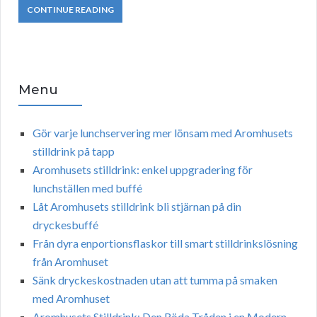
CONTINUE READING
Menu
Gör varje lunchservering mer lönsam med Aromhusets
stilldrink på tapp
Aromhusets stilldrink: enkel uppgradering för
lunchställen med buffé
Låt Aromhusets stilldrink bli stjärnan på din
dryckesbuffé
Från dyra enportionsflaskor till smart stilldrinkslösning
från Aromhuset
Sänk dryckeskostnaden utan att tumma på smaken
med Aromhuset
Aromhusets Stilldrink: Den Röda Tråden i en Modern