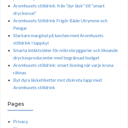
Aromhusets stilldrink: från “dyr läsk” till “smart
dryckesval”
Aromhusets Stilldrink Frigör Både Utrymme och
Pengar
Starkare marginal på lunchen med Aromhusets
stilldrink i tappkyl
Smarta intäktsidéer för mikrobryggerier och liknande
dryckesproducenter med begränsad budget
Aromhusets stilldrink: smart lösning när varje krona
räknas
Byt dyra läsketiketter mot diskreta tapp med
Aromhusets stilldrink
Pages
Privacy