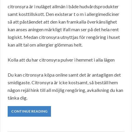
citronsyra är i nuläget allmän i både hudvårdsprodukter
samt kosttillskott. Den existerar t o m i allergimediciner
så att påståendet att den kan framkalla överkänslighet
kan anses aningen märkligt ifall man ser på det hela rent
logiskt. Medan citronsyra utnyttjas för rengöring i huset
kan allt tal om allergier glömmas helt.
Kolla att du har citronsyra pulver i hemmet i alla lägen
Du kan citronsyra köpa online samt det är antagligen det
smidigaste. Citronsyra är icke kostsamt, så beställ hem
någon rejäl hink till all möjlig rengöring, avkalkning du kan
tänka dig.
CONTINUE READING