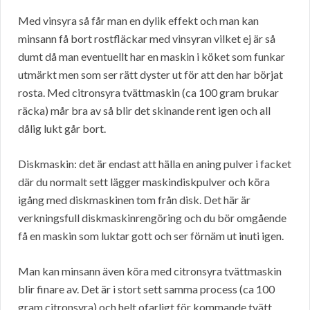
Med vinsyra så får man en dylik effekt och man kan
minsann få bort rostfläckar med vinsyran vilket ej är så
dumt då man eventuellt har en maskin i köket som funkar
utmärkt men som ser rätt dyster ut för att den har börjat
rosta. Med citronsyra tvättmaskin (ca 100 gram brukar
räcka) mår bra av så blir det skinande rent igen och all
dålig lukt går bort.
Diskmaskin: det är endast att hälla en aning pulver i facket
där du normalt sett lägger maskindiskpulver och köra
igång med diskmaskinen tom från disk. Det här är
verkningsfull diskmaskinrengöring och du bör omgående
få en maskin som luktar gott och ser förnäm ut inuti igen.
Man kan minsann även köra med citronsyra tvättmaskin
blir finare av. Det är i stort sett samma process (ca 100
gram citronsyra) och helt ofarligt för kommande tvätt.