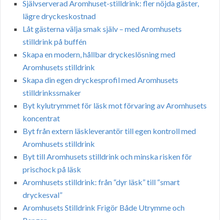
Självserverad Aromhuset-stilldrink: fler nöjda gäster,
lägre dryckeskostnad
Låt gästerna välja smak själv – med Aromhusets
stilldrink på buffén
Skapa en modern, hållbar dryckeslösning med
Aromhusets stilldrink
Skapa din egen dryckesprofil med Aromhusets
stilldrinkssmaker
Byt kylutrymmet för läsk mot förvaring av Aromhusets
koncentrat
Byt från extern läskleverantör till egen kontroll med
Aromhusets stilldrink
Byt till Aromhusets stilldrink och minska risken för
prischock på läsk
Aromhusets stilldrink: från “dyr läsk” till “smart
dryckesval”
Aromhusets Stilldrink Frigör Både Utrymme och