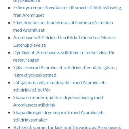
Från dyra enportionsflaskor till smart stilldrinkslösning
från Aromhuset
Sänk dryckeskostnaden utan att tumma på smaken
med Aromhuset
Aromhusets Stilldrink: Den Röda Tråden i en Modern
Lunchupplevelse
Dyr läsk ut, Aromhusets stilldrink in – enkel vinst för
restaurangen
Självserverad Aromhuset-stilldrink: fler nöjda gäster,
lägre dryckeskostnad
Låt gästerna välja smak själv – med Aromhusets
stilldrink på buffén
Skapa en modern, hållbar dryckeslösning med
Aromhusets stilldrink
Skapa din egen dryckesprofil med Aromhusets
stilldrinkssmaker
Byt kylutrymmet för läsk mot förvaring av Aromhusets