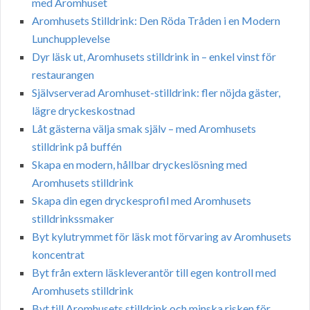
med Aromhuset
Aromhusets Stilldrink: Den Röda Tråden i en Modern
Lunchupplevelse
Dyr läsk ut, Aromhusets stilldrink in – enkel vinst för
restaurangen
Självserverad Aromhuset-stilldrink: fler nöjda gäster,
lägre dryckeskostnad
Låt gästerna välja smak själv – med Aromhusets
stilldrink på buffén
Skapa en modern, hållbar dryckeslösning med
Aromhusets stilldrink
Skapa din egen dryckesprofil med Aromhusets
stilldrinkssmaker
Byt kylutrymmet för läsk mot förvaring av Aromhusets
koncentrat
Byt från extern läskleverantör till egen kontroll med
Aromhusets stilldrink
Byt till Aromhusets stilldrink och minska risken för