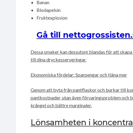
Banan
Blodapelsin
Fruktexplosion
Gå till nettogrossisten
Dessa smaker kan dessutom blandas för att skapa un
till dina dryckesserveringar.
Ekonomiska fördelar: Sparpengar och tjäna mer
Genom att byta från pantflaskor och burkar till ko
pantkostnader, utan även förvaringsproblem och be
krångel och bättre marginaler.
Lönsamheten i koncentra