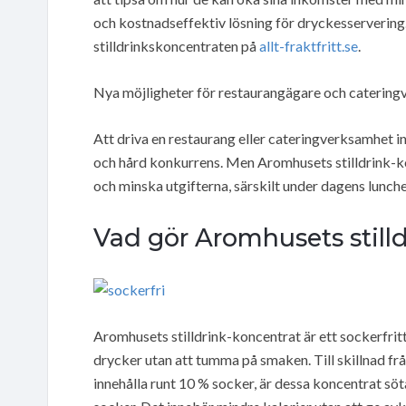
och kostnadseffektiv lösning för dryckesservering.
stilldrinkskoncentraten på
allt-fraktfritt.se
.
Nya möjligheter för restaurangägare och caterin
Att driva en restaurang eller cateringverksamhet
och hård konkurrens. Men Aromhusets stilldrink-ko
och minska utgifterna, särskilt under dagens lunche
Vad gör Aromhusets still
Aromhusets stilldrink-koncentrat är ett sockerfrit
drycker utan att tumma på smaken. Till skillnad frå
innehålla runt 10 % socker, är dessa koncentrat sö