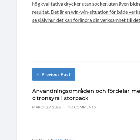
högkvalitativa drycker utan socker, utan även bid
resultat. Det är en win-win-situation för både ver
se själv hur det kan förändra din verksamhet till det
Previous Post
Användningsområden och fördelar m
citronsyra i storpack
MARCH 29, 2026
NO COMMENTS
POWERED BY
SOCRATES