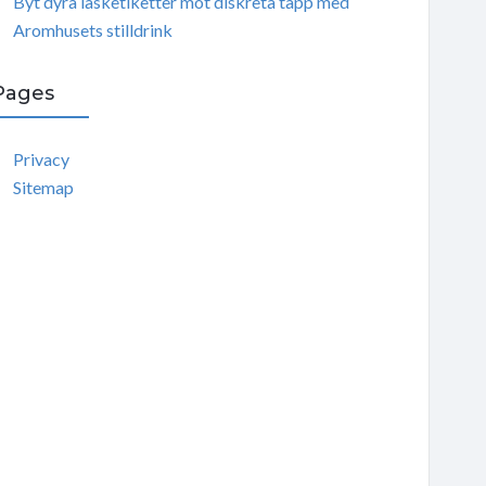
Byt dyra läsketiketter mot diskreta tapp med
Aromhusets stilldrink
Pages
Privacy
Sitemap