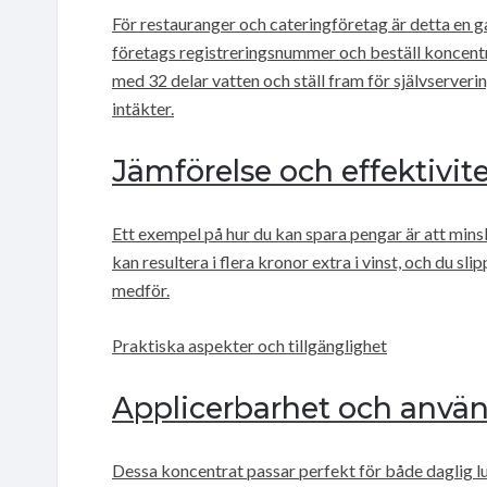
För restauranger och cateringföretag är detta en 
företags registreringsnummer och beställ koncentra
med 32 delar vatten och ställ fram för självserv
intäkter.
Jämförelse och effektivit
Ett exempel på hur du kan spara pengar är att mins
kan resultera i flera kronor extra i vinst, och du 
medför.
Praktiska aspekter och tillgänglighet
Applicerbarhet och anvä
Dessa koncentrat passar perfekt för både daglig lu