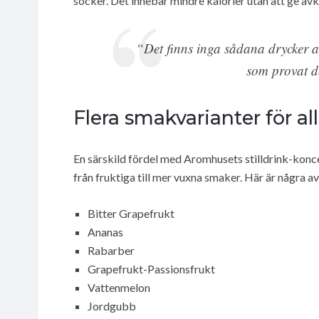
socker. Det innebär mindre kalorier utan att ge av
“Det finns inga sådana drycker a
som provat d
Flera smakvarianter för al
En särskild fördel med Aromhusets stilldrink-konce
från fruktiga till mer vuxna smaker. Här är några a
Bitter Grapefrukt
Ananas
Rabarber
Grapefrukt-Passionsfrukt
Vattenmelon
Jordgubb