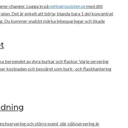
game-changer. Logga in på
nettogrossisten.se
med ditt
ten. Det är enkelt att börja; blanda bara 1 del koncentrat
ering. Du kommer snabbt märka inbesparingar och ökade
et
ka beroendet av dyra burkar och flaskor. Varje servering
slipper kostnaden och besväret som burk- och flaskhantering
ndning
nchservering och större event, där självservering är