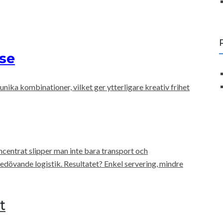
.se
ika kombinationer, vilket ger ytterligare kreativ frihet
ncentrat slipper man inte bara transport och
dövande logistik. Resultatet? Enkel servering, mindre
t