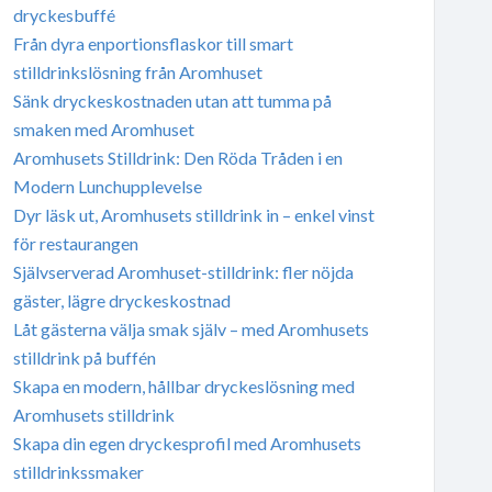
dryckesbuffé
Från dyra enportionsflaskor till smart
stilldrinkslösning från Aromhuset
Sänk dryckeskostnaden utan att tumma på
smaken med Aromhuset
Aromhusets Stilldrink: Den Röda Tråden i en
Modern Lunchupplevelse
Dyr läsk ut, Aromhusets stilldrink in – enkel vinst
för restaurangen
Självserverad Aromhuset-stilldrink: fler nöjda
gäster, lägre dryckeskostnad
Låt gästerna välja smak själv – med Aromhusets
stilldrink på buffén
Skapa en modern, hållbar dryckeslösning med
Aromhusets stilldrink
Skapa din egen dryckesprofil med Aromhusets
stilldrinkssmaker