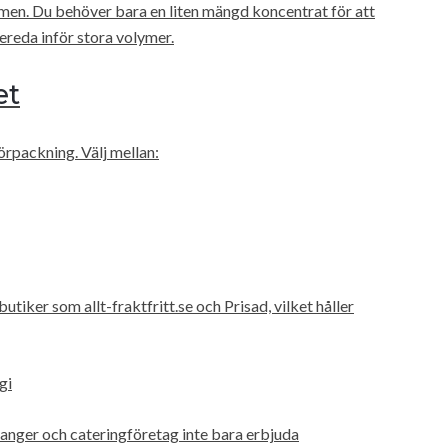
men. Du behöver bara en liten mängd koncentrat för att
bereda inför stora volymer.
et
örpackning. Välj mellan:
utiker som allt-fraktfritt.se och Prisad, vilket håller
gi
anger och cateringföretag inte bara erbjuda