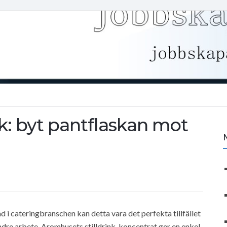
k: byt pantflaskan mot
 i cateringbranschen kan detta vara det perfekta tillfället
ndre arbete. Aromhusets stilldrink-koncentrat ger en enkel