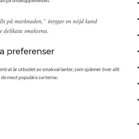
kall på smakupplevelsen.
lls på marknaden,” intygar en nöjd kund
e delikata smakerna.
la preferenser
ntrat är utbudet av smakvarianter, som spänner över allt
v de mest populära sorterna: