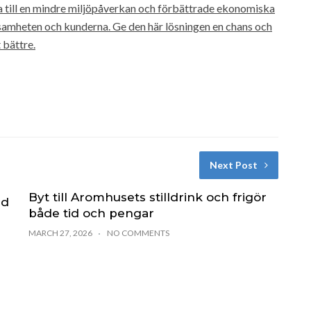
ra till en mindre miljöpåverkan och förbättrade ekonomiska
ksamheten och kunderna. Ge den här lösningen en chans och
 bättre.
Next Post
Byt till Aromhusets stilldrink och frigör
ed
både tid och pengar
MARCH 27, 2026
NO COMMENTS