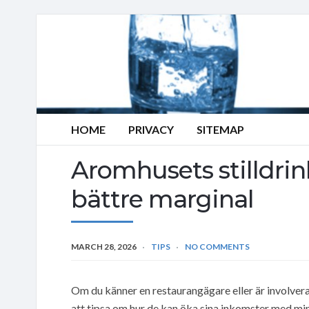
HOME
PRIVACY
SITEMAP
Aromhusets stilldrin
bättre marginal
MARCH 28, 2026
TIPS
NO COMMENTS
Om du känner en restaurangägare eller är involverad
att tipsa om hur de kan öka sina inkomster med mi