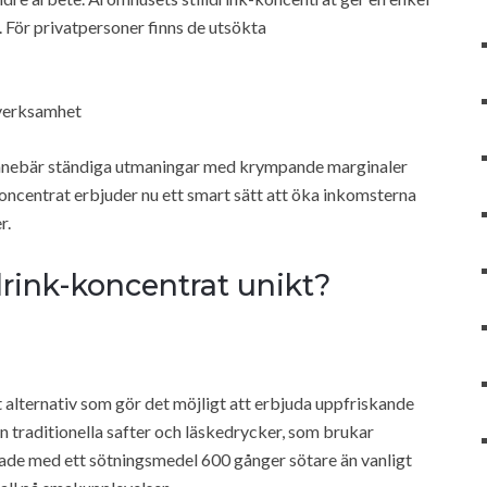
 För privatpersoner finns de utsökta
gverksamhet
 innebär ständiga utmaningar med krympande marginaler
ncentrat erbjuder nu ett smart sätt att öka inkomsterna
r.
drink-koncentrat unikt?
t alternativ som gör det möjligt att erbjuda uppfriskande
n traditionella safter och läskedrycker, som brukar
tade med ett sötningsmedel 600 gånger sötare än vanligt