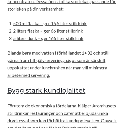
koncentraten. Dessa finns i olika storlekar, passande för
storleken på din verksamhet:
500 ml flaska – ger 16,5 liter stilldrink
2 liters flaska – ger 66 liter stilldrink
5 liters dunk – ger 165 liter stilldrink
Blanda bara med vatten i förhållandet 1+32 och ställ
gärna fram till självservering, något som är särskilt
uppskattat under lunchrushen när man vill minimera
arbete med servering.
Bygg stark kundlojalitet
Förutom de ekonomiska fördelarna, hjälper Aromhusets
stilldrinkar restauranger och cafér att erbjuda unika
dryckesval som kan förbättra kundupplevelsen. Oavsett
om det är en sval och läcker Rabarberdrink till