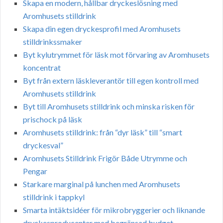
Skapa en modern, hållbar dryckeslösning med
Aromhusets stilldrink
Skapa din egen dryckesprofil med Aromhusets
stilldrinkssmaker
Byt kylutrymmet för läsk mot förvaring av Aromhusets
koncentrat
Byt från extern läskleverantör till egen kontroll med
Aromhusets stilldrink
Byt till Aromhusets stilldrink och minska risken för
prischock på läsk
Aromhusets stilldrink: från “dyr läsk” till “smart
dryckesval”
Aromhusets Stilldrink Frigör Både Utrymme och
Pengar
Starkare marginal på lunchen med Aromhusets
stilldrink i tappkyl
Smarta intäktsidéer för mikrobryggerier och liknande
dryckesproducenter med begränsad budget