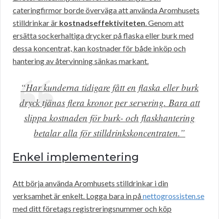
cateringfirmor borde överväga att använda Aromhusets
stilldrinkar är
kostnadseffektiviteten
. Genom att
ersätta sockerhaltiga drycker på flaska eller burk med
dessa koncentrat, kan kostnader för både inköp och
hantering av återvinning sänkas markant.
“Har kunderna tidigare fått en flaska eller burk
dryck tjänas flera kronor per servering. Bara att
slippa kostnaden för burk- och flaskhantering
betalar alla för stilldrinkskoncentraten.”
Enkel implementering
Att börja använda Aromhusets stilldrinkar i din
verksamhet är enkelt. Logga bara in på
nettogrossisten.se
med ditt företags registreringsnummer och köp