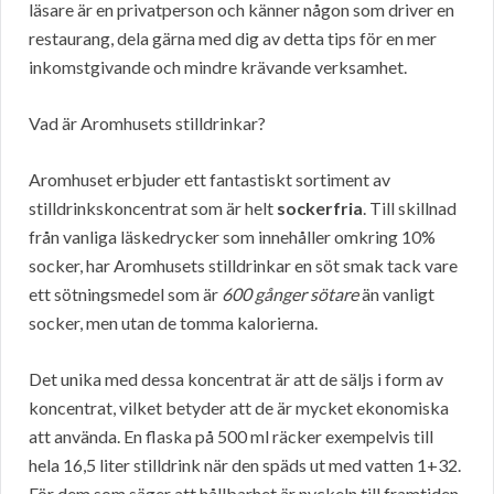
läsare är en privatperson och känner någon som driver en
restaurang, dela gärna med dig av detta tips för en mer
inkomstgivande och mindre krävande verksamhet.
Vad är Aromhusets stilldrinkar?
Aromhuset erbjuder ett fantastiskt sortiment av
stilldrinkskoncentrat som är helt
sockerfria
. Till skillnad
från vanliga läskedrycker som innehåller omkring 10%
socker, har Aromhusets stilldrinkar en söt smak tack vare
ett sötningsmedel som är
600 gånger sötare
än vanligt
socker, men utan de tomma kalorierna.
Det unika med dessa koncentrat är att de säljs i form av
koncentrat, vilket betyder att de är mycket ekonomiska
att använda. En flaska på 500 ml räcker exempelvis till
hela 16,5 liter stilldrink när den späds ut med vatten 1+32.
För dem som säger att hållbarhet är nyckeln till framtiden,