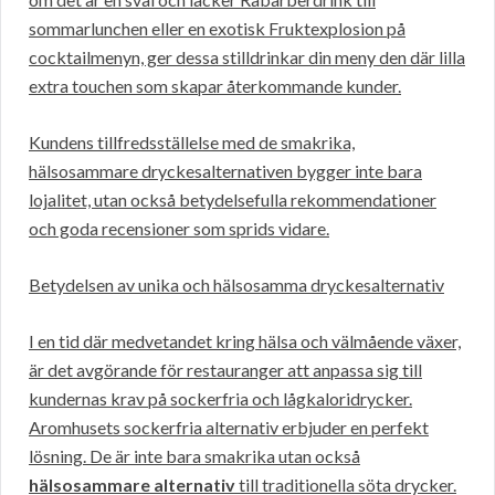
sommarlunchen eller en exotisk Fruktexplosion på
cocktailmenyn, ger dessa stilldrinkar din meny den där lilla
extra touchen som skapar återkommande kunder.
Kundens tillfredsställelse med de smakrika,
hälsosammare dryckesalternativen bygger inte bara
lojalitet, utan också betydelsefulla rekommendationer
och goda recensioner som sprids vidare.
Betydelsen av unika och hälsosamma dryckesalternativ
I en tid där medvetandet kring hälsa och välmående växer,
är det avgörande för restauranger att anpassa sig till
kundernas krav på sockerfria och lågkaloridrycker.
Aromhusets sockerfria alternativ erbjuder en perfekt
lösning. De är inte bara smakrika utan också
hälsosammare alternativ
till traditionella söta drycker.