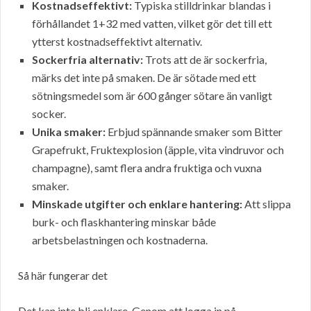
Kostnadseffektivt:
Typiska stilldrinkar blandas i
förhållandet 1+32 med vatten, vilket gör det till ett
ytterst kostnadseffektivt alternativ.
Sockerfria alternativ:
Trots att de är sockerfria,
märks det inte på smaken. De är sötade med ett
sötningsmedel som är 600 gånger sötare än vanligt
socker.
Unika smaker:
Erbjud spännande smaker som Bitter
Grapefrukt, Fruktexplosion (äpple, vita vindruvor och
champagne), samt flera andra fruktiga och vuxna
smaker.
Minskade utgifter och enklare hantering:
Att slippa
burk- och flaskhantering minskar både
arbetsbelastningen och kostnaderna.
Så här fungerar det
Det kan inte bli enklare. Genom att logga in på