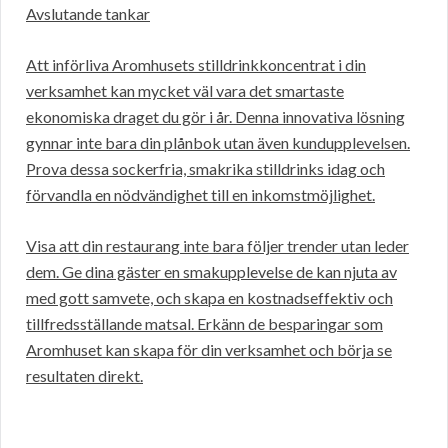
Avslutande tankar
Att införliva Aromhusets stilldrinkkoncentrat i din
verksamhet kan mycket väl vara det smartaste
ekonomiska draget du gör i år. Denna innovativa lösning
gynnar inte bara din plånbok utan även kundupplevelsen.
Prova dessa sockerfria, smakrika stilldrinks idag och
förvandla en nödvändighet till en inkomstmöjlighet.
Visa att din restaurang inte bara följer trender utan leder
dem. Ge dina gäster en smakupplevelse de kan njuta av
med gott samvete, och skapa en kostnadseffektiv och
tillfredsställande matsal. Erkänn de besparingar som
Aromhuset kan skapa för din verksamhet och börja se
resultaten direkt.