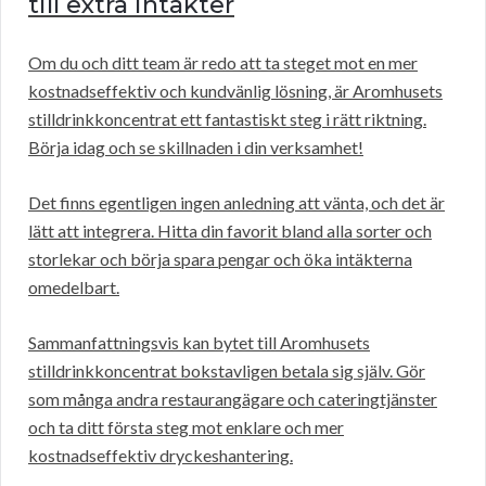
till extra intäkter
Om du och ditt team är redo att ta steget mot en mer
kostnadseffektiv och kundvänlig lösning, är Aromhusets
stilldrinkkoncentrat ett fantastiskt steg i rätt riktning.
Börja idag och se skillnaden i din verksamhet!
Det finns egentligen ingen anledning att vänta, och det är
lätt att integrera. Hitta din favorit bland alla sorter och
storlekar och börja spara pengar och öka intäkterna
omedelbart.
Sammanfattningsvis kan bytet till Aromhusets
stilldrinkkoncentrat bokstavligen betala sig själv. Gör
som många andra restaurangägare och cateringtjänster
och ta ditt första steg mot enklare och mer
kostnadseffektiv dryckeshantering.