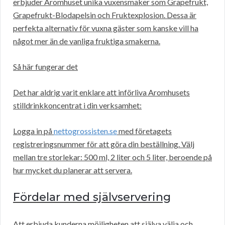
erbjuder Aromhuset unika vuxensmaker som Grapefrukt,
Grapefrukt-Blodapelsin och Fruktexplosion. Dessa är
perfekta alternativ för vuxna gäster som kanske vill ha
något mer än de vanliga fruktiga smakerna.
Så här fungerar det
Det har aldrig varit enklare att införliva Aromhusets
stilldrinkkoncentrat i din verksamhet:
Logga in på
nettogrossisten.se
med företagets
registreringsnummer för att göra din beställning. Välj
mellan tre storlekar: 500 ml, 2 liter och 5 liter, beroende på
hur mycket du planerar att servera.
Fördelar med självservering
Att erbjuda kunderna möjligheten att själva välja och