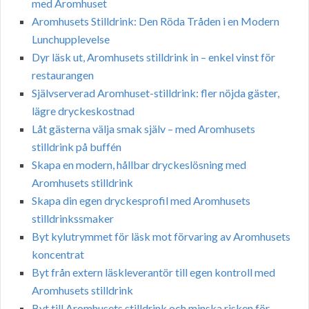
med Aromhuset
Aromhusets Stilldrink: Den Röda Tråden i en Modern
Lunchupplevelse
Dyr läsk ut, Aromhusets stilldrink in – enkel vinst för
restaurangen
Självserverad Aromhuset-stilldrink: fler nöjda gäster,
lägre dryckeskostnad
Låt gästerna välja smak själv – med Aromhusets
stilldrink på buffén
Skapa en modern, hållbar dryckeslösning med
Aromhusets stilldrink
Skapa din egen dryckesprofil med Aromhusets
stilldrinkssmaker
Byt kylutrymmet för läsk mot förvaring av Aromhusets
koncentrat
Byt från extern läskleverantör till egen kontroll med
Aromhusets stilldrink
Byt till Aromhusets stilldrink och minska risken för