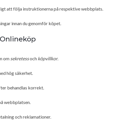
ktigt att följa instruktionerna på respektive webbplats.
ningar innan du genomför köpet.
d Onlineköp
ten om
sekretess
och
köpvillkor
.
med hög säkerhet.
ter behandlas korrekt.
 på webbplatsen.
talning och reklamationer.