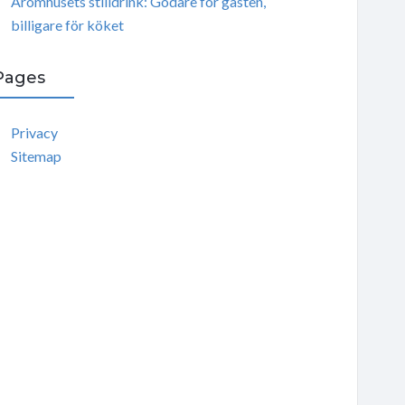
Aromhusets stilldrink: Godare för gästen,
billigare för köket
Pages
Privacy
Sitemap