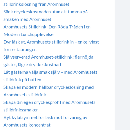
stilldrinkslösning från Aromhuset
Sänk dryckeskostnaden utan att tumma på
smaken med Aromhuset
Aromhusets Stilldrink: Den Röda Tråden i en
Modern Lunchupplevelse
Dyr läsk ut, Aromhusets stilldrink in – enkel vinst
för restaurangen
Självserverad Aromhuset-stilldrink: fler nöjda
gäster, lägre dryckeskostnad
Låt gästerna välja smak själv – med Aromhusets
stilldrink på buffén
Skapa en modern, hållbar dryckeslösning med
Aromhusets stilldrink
Skapa din egen dryckesprofil med Aromhusets
stilldrinkssmaker
Byt kylutrymmet för läsk mot förvaring av
Aromhusets koncentrat