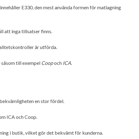
n innehåller E330, den mest använda formen för matlagning
 att inga tillsatser finns.
alitetskontroller är utförda.
e såsom till exempel
Coop
och
ICA
.
 bekvämligheten en stor fördel.
som ICA och Coop.
ing i butik, vilket gör det bekvämt för kunderna.