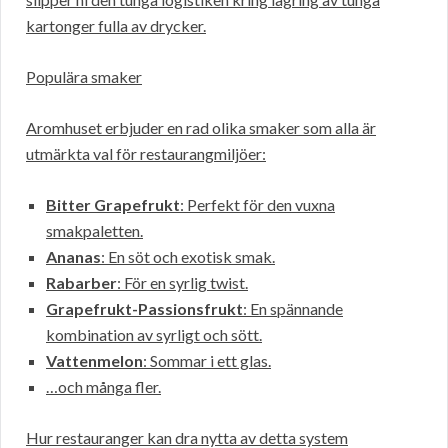
kartonger fulla av drycker.
Populära smaker
Aromhuset erbjuder en rad olika smaker som alla är
utmärkta val för restaurangmiljöer:
Bitter Grapefrukt
: Perfekt för den vuxna
smakpaletten.
Ananas
: En söt och exotisk smak.
Rabarber
: För en syrlig twist.
Grapefrukt-Passionsfrukt
: En spännande
kombination av syrligt och sött.
Vattenmelon
: Sommar i ett glas.
…och många fler.
Hur restauranger kan dra nytta av detta system