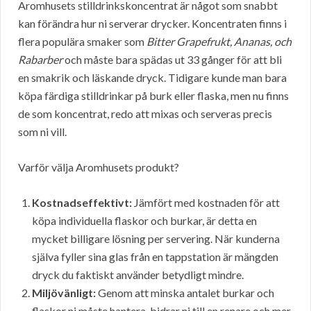
Aromhusets stilldrinkskoncentrat är något som snabbt
kan förändra hur ni serverar drycker. Koncentraten finns i
flera populära smaker som
Bitter Grapefrukt, Ananas, och
Rabarber
och måste bara spädas ut 33 gånger för att bli
en smakrik och läskande dryck. Tidigare kunde man bara
köpa färdiga stilldrinkar på burk eller flaska, men nu finns
de som koncentrat, redo att mixas och serveras precis
som ni vill.
Varför välja Aromhusets produkt?
Kostnadseffektivt:
Jämfört med kostnaden för att
köpa individuella flaskor och burkar, är detta en
mycket billigare lösning per servering. När kunderna
själva fyller sina glas från en tappstation är mängden
dryck du faktiskt använder betydligt mindre.
Miljövänligt:
Genom att minska antalet burkar och
flaskor ni måste hantera, bidrar ni till en renare och mer