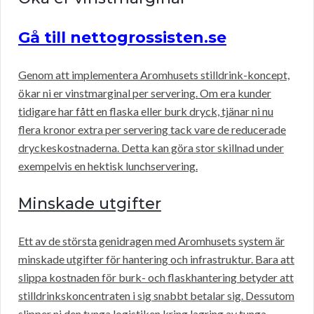
Gå till nettogrossisten.se
Genom att implementera Aromhusets stilldrink-koncept,
ökar ni er vinstmarginal per servering. Om era kunder
tidigare har fått en flaska eller burk dryck, tjänar ni nu
flera kronor extra per servering tack vare de reducerade
dryckeskostnaderna. Detta kan göra stor skillnad under
exempelvis en hektisk lunchservering.
Minskade utgifter
Ett av de största genidragen med Aromhusets system är
minskade utgifter för hantering och infrastruktur. Bara att
slippa kostnaden för burk- och flaskhantering betyder att
stilldrinkskoncentraten i sig snabbt betalar sig. Dessutom
slipper ni den tunga logistiken kring lagring av tunga