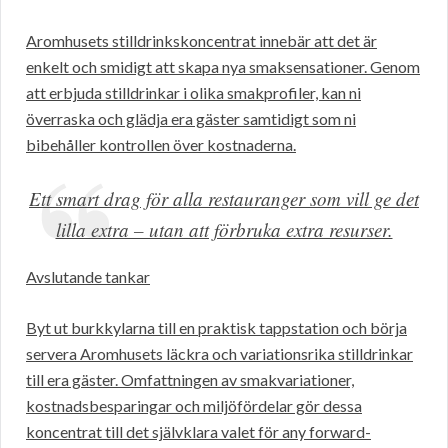
Aromhusets stilldrinkskoncentrat innebär att det är
enkelt och smidigt att skapa nya smaksensationer. Genom
att erbjuda stilldrinkar i olika smakprofiler, kan ni
överraska och glädja era gäster samtidigt som ni
bibehåller kontrollen över kostnaderna.
Ett smart drag för alla restauranger som vill ge det
lilla extra – utan att förbruka extra resurser.
Avslutande tankar
Byt ut burkkylarna till en praktisk tappstation och börja
servera Aromhusets läckra och variationsrika stilldrinkar
till era gäster. Omfattningen av smakvariationer,
kostnadsbesparingar och miljöfördelar gör dessa
koncentrat till det självklara valet för any forward-