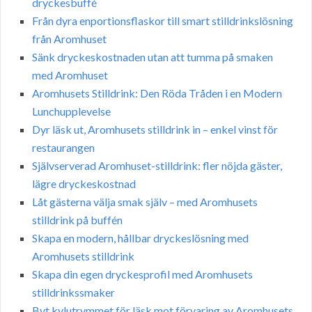
dryckesbuffé
Från dyra enportionsflaskor till smart stilldrinkslösning
från Aromhuset
Sänk dryckeskostnaden utan att tumma på smaken
med Aromhuset
Aromhusets Stilldrink: Den Röda Tråden i en Modern
Lunchupplevelse
Dyr läsk ut, Aromhusets stilldrink in – enkel vinst för
restaurangen
Självserverad Aromhuset-stilldrink: fler nöjda gäster,
lägre dryckeskostnad
Låt gästerna välja smak själv – med Aromhusets
stilldrink på buffén
Skapa en modern, hållbar dryckeslösning med
Aromhusets stilldrink
Skapa din egen dryckesprofil med Aromhusets
stilldrinkssmaker
Byt kylutrymmet för läsk mot förvaring av Aromhusets