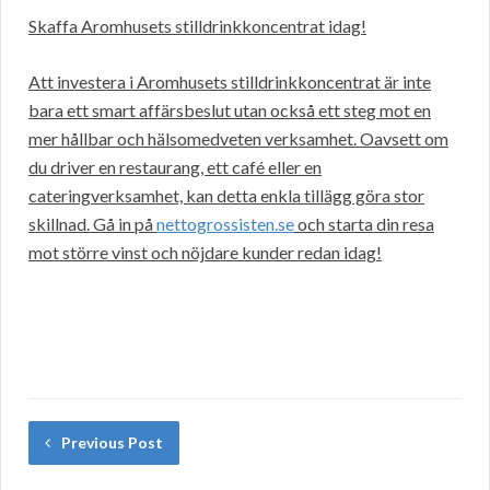
Skaffa Aromhusets stilldrinkkoncentrat idag!
Att investera i Aromhusets stilldrinkkoncentrat är inte
bara ett smart affärsbeslut utan också ett steg mot en
mer hållbar och hälsomedveten verksamhet. Oavsett om
du driver en restaurang, ett café eller en
cateringverksamhet, kan detta enkla tillägg göra stor
skillnad. Gå in på
nettogrossisten.se
och starta din resa
mot större vinst och nöjdare kunder redan idag!
Previous Post