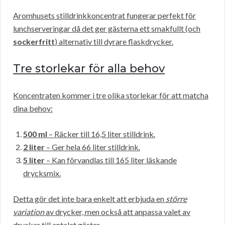
Aromhusets stilldrinkkoncentrat fungerar perfekt för
lunchserveringar då det ger gästerna ett smakfullt (och
sockerfritt
) alternativ till dyrare flaskdrycker.
Tre storlekar för alla behov
Koncentraten kommer i tre olika storlekar för att matcha
dina behov:
500 ml
– Räcker till 16,5 liter stilldrink.
2 liter
– Ger hela 66 liter stilldrink.
5 liter
– Kan förvandlas till 165 liter läskande
drycksmix.
Detta gör det inte bara enkelt att erbjuda en
större
variation
av drycker, men också att anpassa valet av
drycker till antalet gäster.