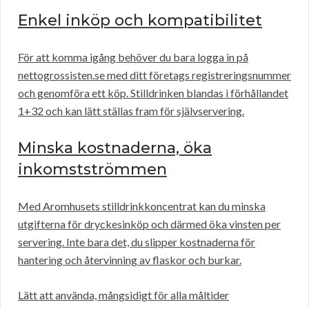
Enkel inköp och kompatibilitet
För att komma igång behöver du bara logga in på
nettogrossisten.se med ditt företags registreringsnummer
och genomföra ett köp. Stilldrinken blandas i förhållandet
1+32 och kan lätt ställas fram för självservering.
Minska kostnaderna, öka
inkomstströmmen
Med Aromhusets stilldrinkkoncentrat kan du minska
utgifterna för dryckesinköp och därmed öka vinsten per
servering. Inte bara det, du slipper kostnaderna för
hantering och återvinning av flaskor och burkar.
Lätt att använda, mångsidigt för alla måltider