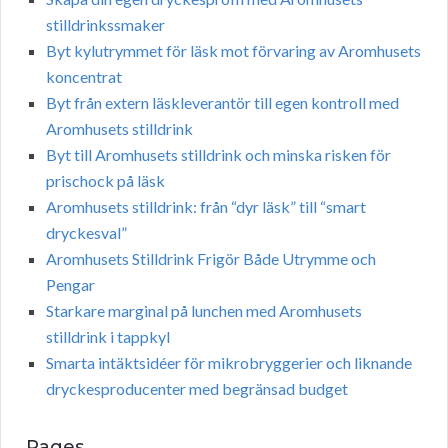
stilldrinkssmaker
Byt kylutrymmet för läsk mot förvaring av Aromhusets
koncentrat
Byt från extern läskleverantör till egen kontroll med
Aromhusets stilldrink
Byt till Aromhusets stilldrink och minska risken för
prischock på läsk
Aromhusets stilldrink: från “dyr läsk” till “smart
dryckesval”
Aromhusets Stilldrink Frigör Både Utrymme och
Pengar
Starkare marginal på lunchen med Aromhusets
stilldrink i tappkyl
Smarta intäktsidéer för mikrobryggerier och liknande
dryckesproducenter med begränsad budget
Pages