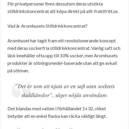
För privatpersoner finns dessutom deras utsökta
stilldrinkskoncentrat att köpa direkt på allt-fraktfritt.se.
Vad är Aromhusets Stilldrinkkoncentrat?
Aromhuset har tagit fram ett revolutionerande koncept
med deras sockerfria stilldrinkkoncentrat. Vanlig saft och
läsk innehåller ofta upp till 10% socker, men Aromhusets
produkter är sötningsmedel-baserade utan att ge avkall
på sötman.
”Det är som att njuta av en saft utan sockrets
skuldkänslor”, säger nöjda användare.
Det blandas med vatten i förhållandet 1+32, vilket
betyder att en enkel flaska kan räcka väldigt långt.