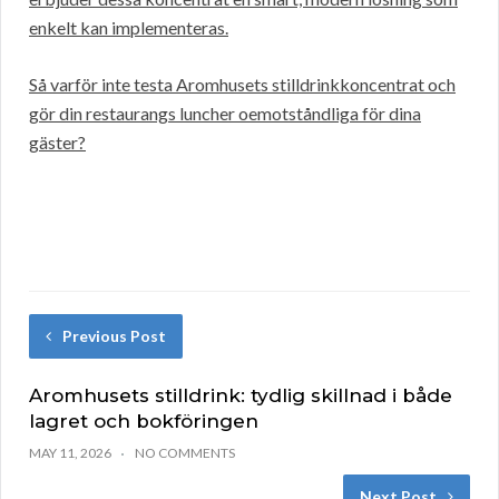
enkelt kan implementeras.
Så varför inte testa Aromhusets stilldrinkkoncentrat och
gör din restaurangs luncher oemotståndliga för dina
gäster?
Previous Post
Aromhusets stilldrink: tydlig skillnad i både
lagret och bokföringen
MAY 11, 2026
NO COMMENTS
Next Post