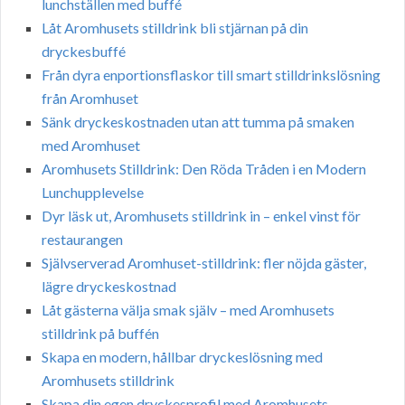
lunchställen med buffé
Låt Aromhusets stilldrink bli stjärnan på din
dryckesbuffé
Från dyra enportionsflaskor till smart stilldrinkslösning
från Aromhuset
Sänk dryckeskostnaden utan att tumma på smaken
med Aromhuset
Aromhusets Stilldrink: Den Röda Tråden i en Modern
Lunchupplevelse
Dyr läsk ut, Aromhusets stilldrink in – enkel vinst för
restaurangen
Självserverad Aromhuset-stilldrink: fler nöjda gäster,
lägre dryckeskostnad
Låt gästerna välja smak själv – med Aromhusets
stilldrink på buffén
Skapa en modern, hållbar dryckeslösning med
Aromhusets stilldrink
Skapa din egen dryckesprofil med Aromhusets