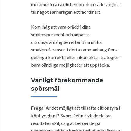
metamorfosera din hemproducerade yoghurt
till något sannerligen extraordinärt.
Kom ihåg att vara orädd i dina
smakexperiment och anpassa
citronsyramängden efter dina unika
smakpreferenser. I detta sammanhang finns
det inga korrekta eller inkorrekta strategier –
bara oändliga möjligheter att upptäcka.
Vanligt förekommande
spörsmål
Fråga
: Är det möjligt att tillsätta citronsyra i
köpt yoghurt?
Svar
: Definitivt, dock kan
resultaten skilja sig åt beroende på
yoghurtens initiala beskaffenhet och särdrag.