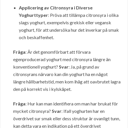
Applicering av Citronsyra i Diverse
Yoghurttyper
: Pröva att tillämpa citronsyra i olika
slags yoghurt, exempelvis grekisk eller vegansk
yoghurt, för att undersöka hur det inverkar på smak
och beskaffenhet.
Fråga
: Är det genomförbart att förvara
egenproducerad yoghurt med citronsyra längre än
konventionell yoghurt?
Svar
: Ja, på grund av
citronsyrans närvaro kan din yoghurt ha en något
längre hållbarhetstid, men kom ihåg att oavbrutet lagra
den på korrekt vis i kylskåpet.
Fråga
: Hur kan man identifiera om man har brukat för
mycket citronsyra?
Svar
: Ifall yoghurten har en
överdrivet sur smak eller dess struktur är ovanligt tunn,
kan detta vara en indikation på ett överdrivet