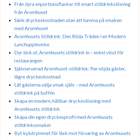
Från dyra enportionsflaskor till smart stilldrinkslösning
från Aromhuset
Sänk dryckeskostnaden utan att tumma på smaken
med Aromhuset
Aromhusets Stilldrink: Den Röda Tråden i en Modern
Lunchupplevelse
Dyr läsk ut, Aromhusets stilldrink in – enkel vinst för
restaurangen
Självserverad Aromhuset-stilldrink: fler nöjda gäster,
lägre dryckeskostnad
Låt gästerna välja smak själv – med Aromhusets
stilldrink på buffén
Skapa en modern, hållbar dryckeslösning med
Aromhusets stilldrink
Skapa din egen dryckesprofil med Aromhusets
stilldrinkssmaker
Byt kylutrymmet för läsk mot förvaring av Aromhusets