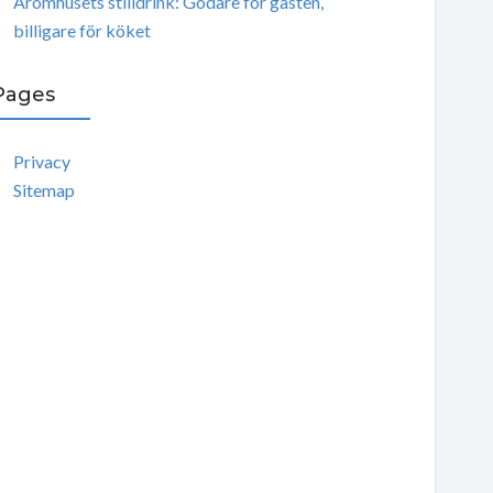
Aromhusets stilldrink: Godare för gästen,
billigare för köket
Pages
Privacy
Sitemap