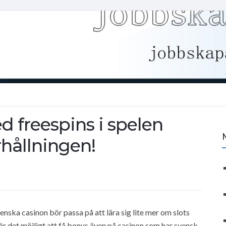
 freespins i spelen
hållningen!
nska casinon bör passa på att lära sig lite mer om slots
ör det möjligt att få bonus även på casinon som har svensk