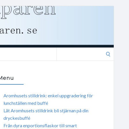
Search
for:
Menu
Aromhusets stilldrink: enkel uppgradering för
lunchställen med buffé
Låt Aromhusets stilldrink bli stjärnan på din
dryckesbuffé
Från dyra enportionsflaskor till smart