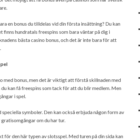
are.
vara en bonus du tilldelas vid din första insättning? Du kan
t finns hundratals freespins som bara väntar på dig i
nadens bästa casino bonus, och det är inte bara för att
.
spel
no med bonus, men det är viktigt att förstå skillnaden med
m du kan få freespins som tack för att du blir medlem. Men
ångar i spel.
ed speciella symboler. Den kan också erbjuda någon form av
r gratisomgångar om du har tur.
kt för den här typen av slotsspel. Med turen på din sida kan