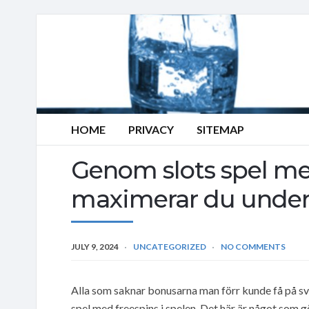
HOME
PRIVACY
SITEMAP
Genom slots spel med
maximerar du under
JULY 9, 2024
UNCATEGORIZED
NO COMMENTS
Alla som saknar bonusarna man förr kunde få på sve
spel med freespins i spelen. Det här är något som g