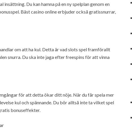
mal insättning. Du kan hamna på en ny spelplan genom en
 bonusspel. Bäst casino online erbjuder också gratissnurrar,
ndlar om att ha kul. Detta är vad slots spel framförallt
ulen snurra. Du ska inte jaga efter freespins för att vinna
omgångar för att detta ökar ditt nöje. När du får spela mer
evelse kul och spännande. Du bör alltså inte ta vilket spel
gratis bonuseffekter.
ar