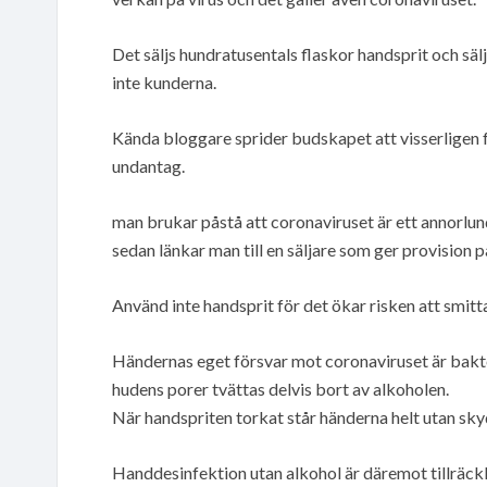
Det säljs hundratusentals flaskor handsprit och sälj
inte kunderna.
Kända bloggare sprider budskapet att visserligen f
undantag.
man brukar påstå att coronaviruset är ett annorlun
sedan länkar man till en säljare som ger provision 
Använd inte handsprit för det ökar risken att smitt
Händernas eget försvar mot coronaviruset är bakte
hudens porer tvättas delvis bort av alkoholen.
När handspriten torkat står händerna helt utan sk
Handdesinfektion utan alkohol är däremot tillräck