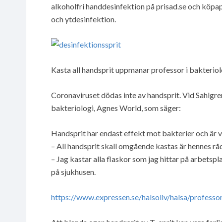
alkoholfri handdesinfektion på prisad.se och köpap
och ytdesinfektion.
Kasta all handsprit uppmanar professor i bakteriol
Coronaviruset dödas inte av handsprit. Vid Sahlgre
bakteriologi, Agnes World, som säger:
Handsprit har endast effekt mot bakterier och är v
– All handsprit skall omgående kastas är hennes rå
– Jag kastar alla flaskor som jag hittar på arbetsp
på sjukhusen.
https://www.expressen.se/halsoliv/halsa/professo