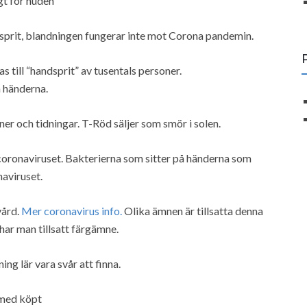
gt för huden
sprit, blandningen fungerar inte mot Corona pandemin.
 till “handsprit” av tusentals personer.
å händerna.
er och tidningar. T-Röd säljer som smör i solen.
 coronaviruset. Bakterierna som sitter på händerna som
naviruset.
vård.
Mer coronavirus info.
Olika ämnen är tillsatta denna
 har man tillsatt färgämne.
ng lär vara svår att finna.
 med köpt