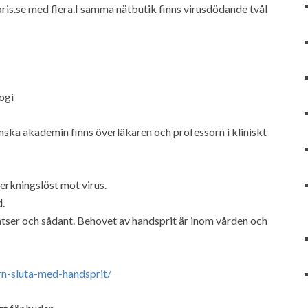
ris.se med flera.I samma nätbutik finns virusdödande tvål
ogi
nska akademin finns överläkaren och professorn i kliniskt
erkningslöst mot virus.
d.
latser och sådant. Behovet av handsprit är inom vården och
rn-sluta-med-handsprit/