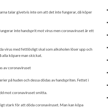
arna talar givetvis inte om att det inte fungerar, då köper
ungerar inte handsprit mot virus men coronaviruset är ett
da virus med fettlösligt skal som alkoholen löser upp och
på alla köpare man skickat.
as av coronaviruset
rier på huden och dessa dödas av handspriten. Fettet i
ydd mot coronaviruset smitta.
ligt stark för att döda coronaviruset. Man kan köpa