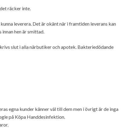
det räcker inte.
kunna leverera. Det är okänt när i framtiden leverans kan
 innan hen är smittad.
krivs slut i alla närbutiker och apotek. Bakteriedödande
eras egna kunder känner väl till dem men i övrigt är de inga
Google på Köpa Handdesinfektion.
aror.