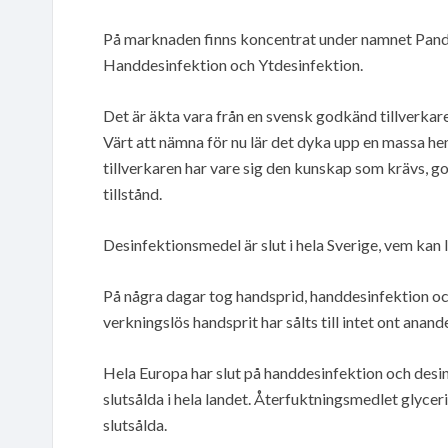
På marknaden finns koncentrat under namnet PandemS
Handdesinfektion och Ytdesinfektion.
Det är äkta vara från en svensk godkänd tillverkar
Värt att nämna för nu lär det dyka upp en massa he
tillverkaren har vare sig den kunskap som krävs, go
tillstånd.
Desinfektionsmedel är slut i hela Sverige, vem kan 
På några dagar tog handsprid, handdesinfektion och 
verkningslös handsprit har sålts till intet ont anan
Hela Europa har slut på handdesinfektion och desi
slutsålda i hela landet. Återfuktningsmedlet glyceri
slutsålda.