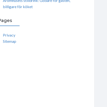
Aromhusets stilldrink: Godare för gästen,
billigare för köket
Pages
Privacy
Sitemap