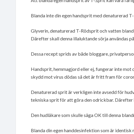
Att blanda egen handsprit av T-.sprit kan vara farli
Blanda inte din egen handsprit med denaturerad T-
Glyverin, denaturerad T-Rödsprit och vatten blandas
Därefter skall denna illaluktande sörja användas p
Dessa recept sprids av både bloggare, privatperson
Handsprit, hemmagjord eller ej, fungerar inte mot
skydd mot virus dödas så det är fritt fram för coro
Denaturerad sprit är verkligen inte avsedd för hud
tekniska sprit för att göra den odrickbar. Därefter
Den hudläkare som skulle säga OK till denna blandni
Blanda din egen handdesinfektion som är identisk