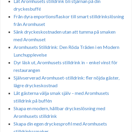
Låt Aromhusets stilldrink bli stjärnan på din
dryckesbuffé
Från dyra enportionsflaskor till smart stilldrinkslösning
från Aromhuset
Sänk dryckeskostnaden utan att tumma på smaken
med Aromhuset
Aromhusets Stilldrink: Den Röda Tråden i en Modern
Lunchupplevelse
Dyr läsk ut, Aromhusets stilldrink in – enkel vinst för
restaurangen
Självserverad Aromhuset-stilldrink: fler nöjda gäster,
lägre dryckeskostnad
Låt gästerna välja smak själv – med Aromhusets
stilldrink på buffén
Skapa en modern, hållbar dryckeslösning med
Aromhusets stilldrink
Skapa din egen dryckesprofil med Aromhusets
stilldrinkssmaker