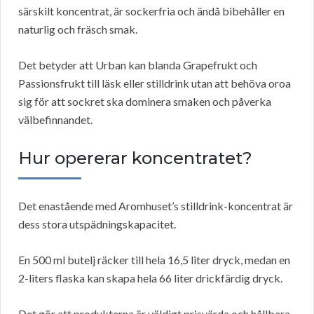
särskilt koncentrat, är sockerfria och ändå bibehåller en
naturlig och fräsch smak.
Det betyder att Urban kan blanda Grapefrukt och
Passionsfrukt till läsk eller stilldrink utan att behöva oroa
sig för att sockret ska dominera smaken och påverka
välbefinnandet.
Hur opererar koncentratet?
Det enastående med Aromhuset’s stilldrink-koncentrat är
dess stora utspädningskapacitet.
En 500 ml butelj räcker till hela 16,5 liter dryck, medan en
2-liters flaska kan skapa hela 66 liter drickfärdig dryck.
Det gör att produkterna är väldigt prisvärda och hållbara.