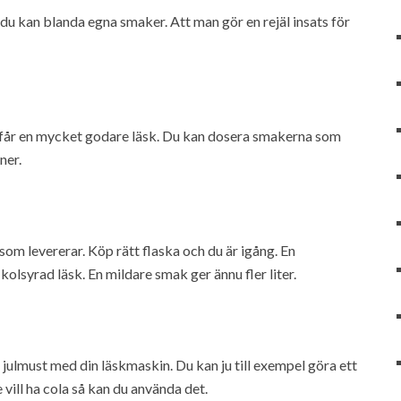
u kan blanda egna smaker. Att man gör en rejäl insats för
u får en mycket godare läsk. Du kan dosera smakerna som
ner.
m levererar. Köp rätt flaska och du är igång. En
kolsyrad läsk. En mildare smak ger ännu fler liter.
ulmust med din läskmaskin. Du kan ju till exempel göra ett
vill ha cola så kan du använda det.