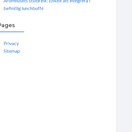
Aromhusets stilldrink: Enkelt att integrera i
befintlig lunchbuffé
Pages
Privacy
Sitemap