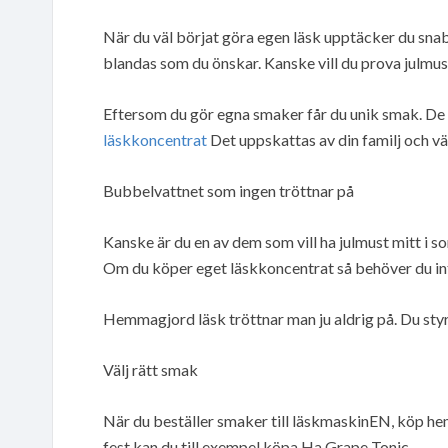
När du väl börjat göra egen läsk upptäcker du snabb
blandas som du önskar. Kanske vill du prova julmust
Eftersom du gör egna smaker får du unik smak. De 
läskkoncentrat
Det uppskattas av din familj och vä
Bubbelvattnet som ingen tröttnar på
Kanske är du en av dem som vill ha julmust mitt i s
Om du köper eget läskkoncentrat så behöver du int
Hemmagjord läsk tröttnar man ju aldrig på. Du styr 
Välj rätt smak
När du beställer smaker till läskmaskinEN, köp hem
fest kan du till exempel köpa Ha Grape Tonic.