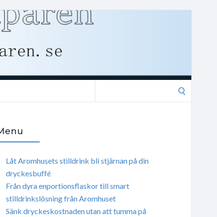
Search
for:
Menu
Låt Aromhusets stilldrink bli stjärnan på din
dryckesbuffé
Från dyra enportionsflaskor till smart
stilldrinkslösning från Aromhuset
Sänk dryckeskostnaden utan att tumma på