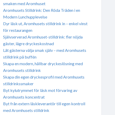
smaken med Aromhuset
Aromhusets Stilldrink: Den Röda Tråden i en
Modern Lunchupplevelse
Dyr läsk ut, Aromhusets stilldrink in – enkel vinst
för restaurangen
Självserverad Aromhuset-stilldrink: fler nöjda
gäster, lägre dryckeskostnad
Låt gästerna välja smak själv – med Aromhusets
stilldrink på buffén
Skapa en modern, hållbar dryckeslösning med
Aromhusets stilldrink
Skapa din egen dryckesprofil med Aromhusets
stilldrinkssmaker
Byt kylutrymmet för läsk mot förvaring av
Aromhusets koncentrat
Byt från extern läskleverantör till egen kontroll
med Aromhusets stilldrink