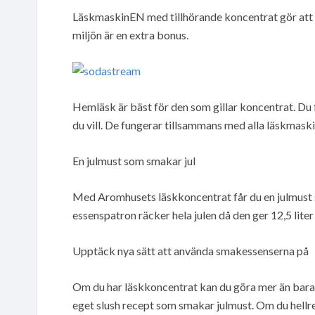
LäskmaskinEN med tillhörande koncentrat gör att d
miljön är en extra bonus.
Hemläsk är bäst för den som gillar koncentrat. D
du vill. De fungerar tillsammans med alla läskmaski
En julmust som smakar jul
Med Aromhusets läskkoncentrat får du en julmust so
essenspatron räcker hela julen då den ger 12,5 liter 
Upptäck nya sätt att använda smakessenserna på
Om du har läskkoncentrat kan du göra mer än bara j
eget slush recept som smakar julmust. Om du hellre 