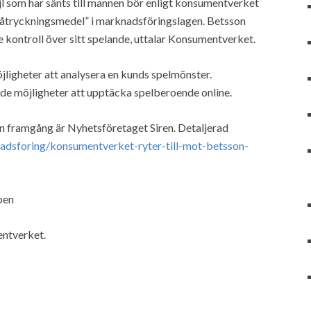
ejl som har sänts till mannen bör enligt konsumentverket
 påtryckningsmedel” i marknadsföringslagen. Betsson
e kontroll över sitt spelande, uttalar Konsumentverket.
ligheter att analysera en kunds spelmönster.
e möjligheter att upptäcka spelberoende online.
n framgång är Nyhetsföretaget Siren. Detaljerad
dsforing/konsumentverket-ryter-till-mot-betsson-
ben
ntverket.