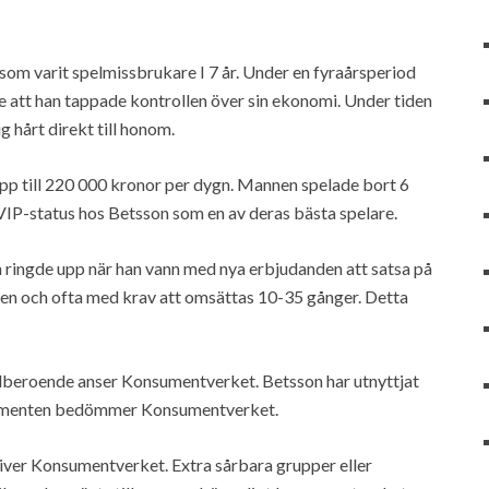
som varit spelmissbrukare I 7 år. Under en fyraårsperiod
att han tappade kontrollen över sin ekonomi. Under tiden
hårt direkt till honom.
, upp till 220 000 kronor per dygn. Mannen spelade bort 6
VIP-status hos Betsson som en av deras bästa spelare.
 ringde upp när han vann med nya erbjudanden att satsa på
den och ofta med krav att omsättas 10-35 gånger. Detta
pelberoende anser Konsumentverket. Betsson har utnyttjat
sumenten bedömmer Konsumentverket.
river Konsumentverket. Extra sårbara grupper eller