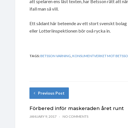
att spelaren ens läst texten, har Betsson rätt att n
ifall man så vill.
Ett sådant här beteende av ett stort svenskt bola
eller Lotteriinspektionen bör oxå rycka in.
TAGS:
BETSSON VARNING
,
KONSUMENTVERKET MOT BETSS
Previous Post
Förbered inför maskeraden året runt
JANUARY 9, 2017
NO COMMENTS