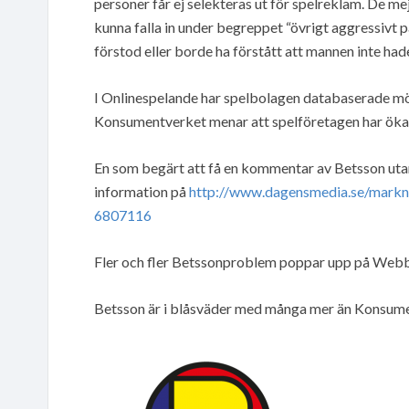
personer får ej selekteras ut för spelreklam. De m
kunna falla in under begreppet “övrigt aggressivt
förstod eller borde ha förstått att mannen inte had
I Onlinespelande har spelbolagen databaserade möj
Konsumentverket menar att spelföretagen har ökad
En som begärt att få en kommentar av Betsson uta
information på
http://www.dagensmedia.se/markna
6807116
Fler och fler Betssonproblem poppar upp på Web
Betsson är i blåsväder med många mer än Konsume