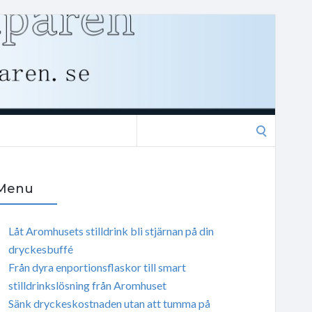
Search
for:
Menu
Låt Aromhusets stilldrink bli stjärnan på din
dryckesbuffé
Från dyra enportionsflaskor till smart
stilldrinkslösning från Aromhuset
Sänk dryckeskostnaden utan att tumma på