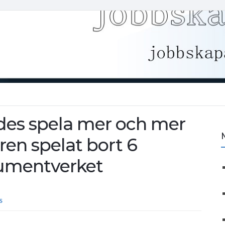
des spela mer och mer
aren spelat bort 6
sumentverket
S