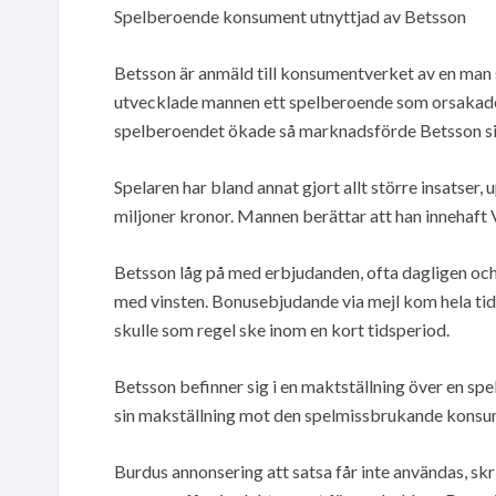
Spelberoende konsument utnyttjad av Betsson
Betsson är anmäld till konsumentverket av en man 
utvecklade mannen ett spelberoende som orsakade 
spelberoendet ökade så marknadsförde Betsson sig 
Spelaren har bland annat gjort allt större insatser
miljoner kronor. Mannen berättar att han innehaft 
Betsson låg på med erbjudanden, ofta dagligen och
med vinsten. Bonusebjudande via mejl kom hela ti
skulle som regel ske inom en kort tidsperiod.
Betsson befinner sig i en maktställning över en s
sin makställning mot den spelmissbrukande kon
Burdus annonsering att satsa får inte användas, sk