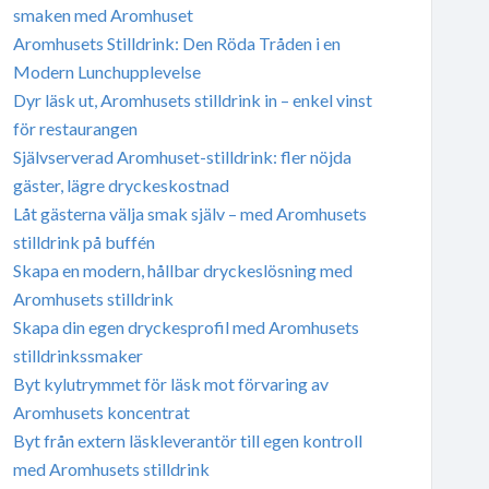
smaken med Aromhuset
Aromhusets Stilldrink: Den Röda Tråden i en
Modern Lunchupplevelse
Dyr läsk ut, Aromhusets stilldrink in – enkel vinst
för restaurangen
Självserverad Aromhuset-stilldrink: fler nöjda
gäster, lägre dryckeskostnad
Låt gästerna välja smak själv – med Aromhusets
stilldrink på buffén
Skapa en modern, hållbar dryckeslösning med
Aromhusets stilldrink
Skapa din egen dryckesprofil med Aromhusets
stilldrinkssmaker
Byt kylutrymmet för läsk mot förvaring av
Aromhusets koncentrat
Byt från extern läskleverantör till egen kontroll
med Aromhusets stilldrink