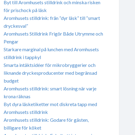
Byt till Aromhusets stilldrink och minska risken
för prischock på läsk
Aromhusets stilldrink: från “dyr läsk” till “smart
dryckesval”
Aromhusets Stilldrink Frigör Både Utrymme och
Pengar
Starkare marginal på lunchen med Aromhusets
stilldrink i tappkyl
Smarta intäktsidéer för mikrobryggerier och
liknande dryckesproducenter med begränsad
budget
Aromhusets stilldrink: smart lösning när varje
krona räknas
Byt dyra läsketiketter mot diskreta tapp med
Aromhusets stilldrink
Aromhusets stilldrink: Godare för gästen,
billigare för köket