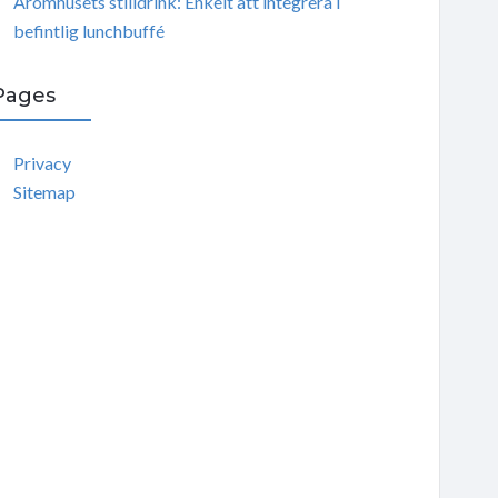
Aromhusets stilldrink: Enkelt att integrera i
befintlig lunchbuffé
Pages
Privacy
Sitemap